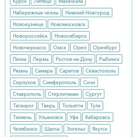
Курск
Липецк
Махачкала
При изучении свойств препарата также были
Набережные челны
Нижний Новгород
обнаружены ограничения к его применению -
Новокузнецк
Новомосковск
язва желудка или двенадцатиперстной кишки,
при недостатке в организме глюкозо-6-
Новороссийск
Новосибирск
фосфатдегидрогеназы.
Новочеркасск
Омск
Орел
Оренбург
К противопоказаниям относятся приступы астмы,
Пенза
Пермь
Ростов-на-Дону
Рыбинск
крапивница и другие заболевания, возникшие в
Рязань
Самара
Саратов
Севастополь
результате приема диклофенака, парацетамола
или ацетилсалициловой кислоты. Также не
Серпухов
Симферополь
Сочи
рекомендуется при проблемах с печенью и
Ставрополь
Стерлитамак
Сургут
почками.
Таганрог
Тверь
Тольятти
Тула
Как принимать
Тюмень
Ульяновск
Уфа
Хабаровск
Каждая доза препарата подбирается пациентом
Челябинск
Шахты
Энгельс
Якутск
строго индивидуально в зависимости от