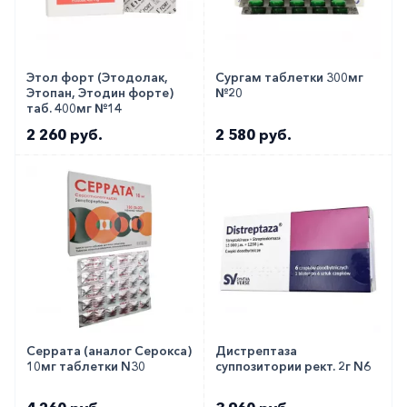
Этол форт (Этодолак,
Сургам таблетки 300мг
Этопан, Этодин форте)
№20
таб. 400мг №14
2 260 руб.
2 580 руб.
Серрата (аналог Серокса)
Дистрептаза
10мг таблетки N30
суппозитории рект. 2г N6