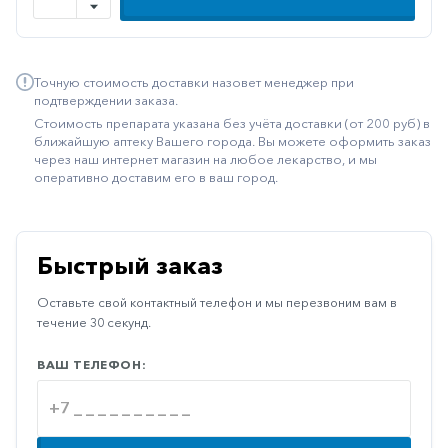
Иммуностимуляторы
Климактерические
Точную стоимость доставки назовет менеджер при
Метаболизм
подтверждении заказа.
Стоимость препарата указана без учёта доставки (от 200 руб) в
Минеральный
ближайшую аптеку Вашего города. Вы можете оформить заказ
обмен
через наш интернет магазин на любое лекарство, и мы
оперативно доставим его в ваш город.
Наружные
средства
Неврологические
Быстрый заказ
Остеопороз
Оставьте свой контактный телефон и мы перезвоним вам в
Офтальмология
течение 30 секунд.
Паркинсон
ВАШ ТЕЛЕФОН:
Противоаллергические
Противовирусные