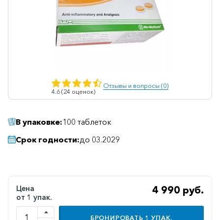
Ветеринарные
Витаминные
Гематологические
Гепатит
Гепатопротекторы
Отзывы и вопросы (0)
4.6 (24 оценок)
Гинекология
Гомеопатические
В упаковке:
100 таблеток
Гормональные
Срок годности:
до 03.2029
Дерматологические
Диабетические
Желудочно-
Цена
4 990 руб.
кишечные
от 1 упак.
Иммунодепрессанты
БРОНИРОВАТЬ
1
УПАК.