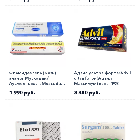
Фламидез гель (мазь)
Адвил ультра форте/Advil
аналог Мускодак /
ultra forte (Адвил
Аусмед плюс :: Muscodac
Максимум) капс. №30
GM / Ausmed plus 30г
1 990 руб.
3 480 руб.