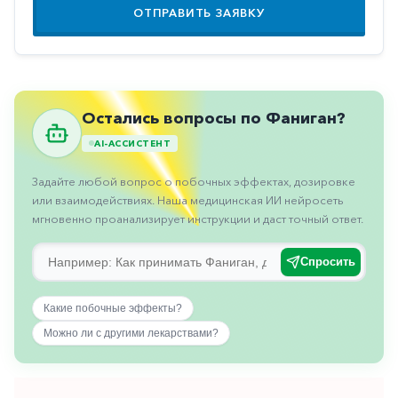
Противовоспалительные
ОТПРАВИТЬ ЗАЯВКУ
Противогрибковые
Противоопухолевые
Противоподагрические
Остались вопросы по Фаниган?
Противорвотные
AI-АССИСТЕНТ
Противоэпилептические
Задайте любой вопрос о побочных эффектах, дозировке
или взаимодействиях. Наша медицинская ИИ нейросеть
Прочее
мгновенно проанализирует инструкции и даст точный ответ.
Пульмонология
Спросить
Сердечные
Сосудистые
Какие побочные эффекты?
Тромбозы
Можно ли с другими лекарствами?
Урология
Ухо-