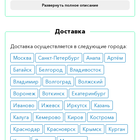
временно улучшает самочувствие
Развернуть полное описание
Кому показан
Доставка
Препарат назначается людям со следующими
патологиями:
Доставка осуществляется в следующие города:
ревматические заболевания, такие как
Москва
Санкт-Петербург
Анапа
Артём
остеоартрит, бурсит, миозит и другие;
заболевания позвоночника;
Батайск
Белгород
Владивосток
синяки;
состояние после операции;
Владимир
Волгоград
Волжский
возникновение приступов мигрени;
почечное и печеночное покалывание;
Воронеж
Воткинск
Екатеринбург
ЛОР-заболевания, такие как средний отит,
фарингит и тонзиллит;
Иваново
Ижевск
Иркутск
Казань
зубная боль;
чувство боли в мышцах и суставах после
Калуга
Кемерово
Киров
Кострома
выполнения больших физических нагрузок.
Краснодар
Красноярск
Крымск
Курган
Противопоказания