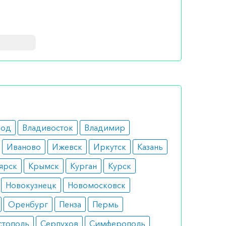
течения
род
Владивосток
Владимир
Иваново
Ижевск
Иркутск
Казань
ярск
Крымск
Курган
Курск
Новокузнецк
Новомосковск
Оренбург
Пенза
Пермь
псулу до
стополь
Серпухов
Симферополь