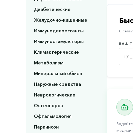
Диабетические
Быс
Желудочно-кишечные
Иммунодепрессанты
Оставьт
Иммуностимуляторы
ВАШ Т
Климактерические
Метаболизм
Минеральный обмен
Наружные средства
Неврологические
Остеопороз
Офтальмология
Задайте
Паркинсон
медицин