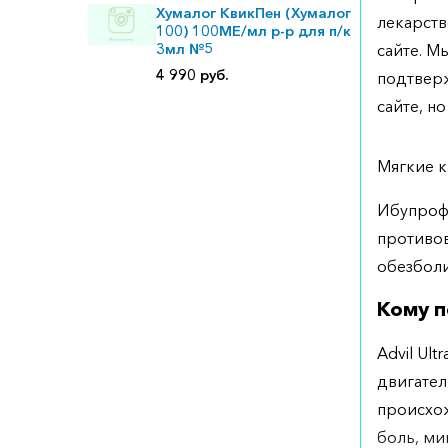
Хумалог КвикПен (Хумалог
лекарств
100) 100МЕ/мл р-р для п/к
3мл №5
сайте. М
4 990 руб.
подтверж
сайте, но
Мягкие к
Ибупрофе
противо
обезбол
Кому п
Advil Ul
двигател
происхож
боль, ми