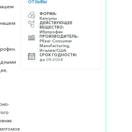
ОТЗЫВЫ
 нашем
ФОРМА:
Капсулы
а нашем
ДЕЙСТВУЮЩЕЕ
ВЕЩЕСТВО:
Ибупрофен
ПРОИЗВОДИТЕЛЬ:
Pfizer Consumer
Manufacturing,
профен.
Италия/США
СРОК ГОДНОСТИ:
до 09.2028
оидными
ее,
рно-
гого
овная
симптомов