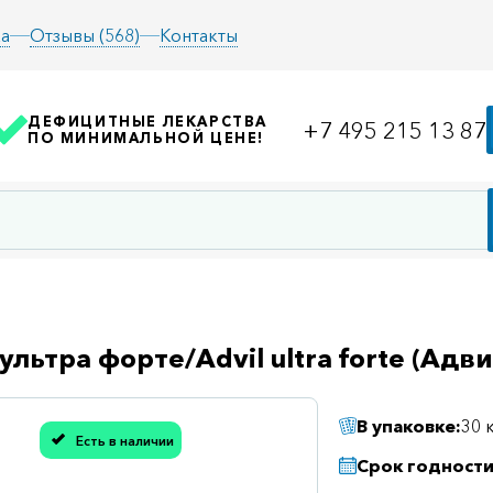
а
Отзывы (568)
Контакты
ДЕФИЦИТНЫЕ ЛЕКАРСТВА
+7 495 215 13 87
ПО МИНИМАЛЬНОЙ ЦЕНЕ!
ультра форте/Advil ultra forte (Ад
В упаковке:
30 
Есть в наличии
асибо, мы учли Вашу оценку!
Срок годности