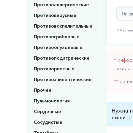
Противоаллергические
Противовирусные
Противовоспалительные
Частые
Противогрибковые
Противоопухолевые
Противоподагрические
* инфор
лекарст
Противорвотные
Противоэпилептические
** реце
Прочее
Пульмонология
Нужна п
Сердечные
пишите 
Сосудистые
Тромбозы