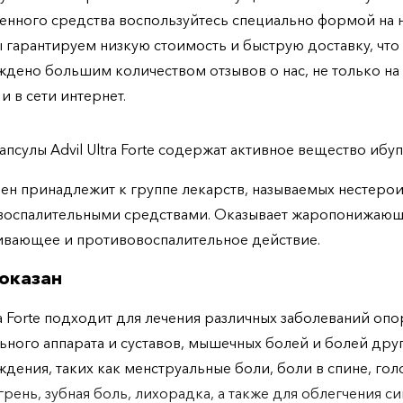
енного средства воспользуйтесь специально формой на
ы гарантируем низкую стоимость и быструю доставку, что
дено большим количеством отзывов о нас, не только н
 и в сети интернет.
апсулы Advil Ultra Forte содержат активное вещество ибу
н принадлежит к группе лекарств, называемых нестер
воспалительными средствами. Оказывает жаропонижающ
ивающее и противовоспалительное действие.
оказан
tra Forte подходит для лечения различных заболеваний опо
ьного аппарата и суставов, мышечных болей и болей дру
дения, таких как менструальные боли, боли в спине, гол
грень, зубная боль, лихорадка, а также для облегчения 