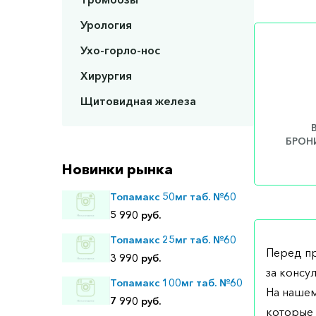
Урология
Ухо-горло-нос
Хирургия
Щитовидная железа
БРОНИ
Новинки рынка
Топамакс 50мг таб. №60
5 990 руб.
Топамакс 25мг таб. №60
Перед п
3 990 руб.
за консу
Топамакс 100мг таб. №60
На нашем
7 990 руб.
которые 