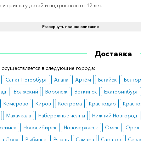
 и гриппа у детей и подростков от 12 лет.
вопоказания
Развернуть полное описание
м ограничениям относятся:
ы желудка, двенадцатиперстной кишки или любые
палительные заболевания кишечника;
Доставка
намнезе желудочные кровотечения, инсульты или крово
других органов;
 осуществляется в следующие города:
блемы со свертываемостью крови;
елое поражение печени и/или почек;
Санкт-Петербург
Анапа
Артём
Батайск
Белго
елая сердечная недостаточность;
ледний триместр беременности;
рад
Волжский
Воронеж
Воткинск
Екатеринбург
и, не достигшие двенадцатилетнего возраста.
Кемерово
Киров
Кострома
Краснодар
Красно
инимать
Махачкала
Набережные челны
Нижний Новгород
уется для перорального применения и только
ссийск
Новосибирск
Новочеркасск
Омск
Орел
еменного применения. Стандартная доза составляет 1 ка
в день.
на-Дону
Рыбинск
Рязань
Самара
Саратов
Сева