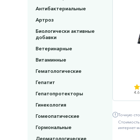
Антибактериальные
Артроз
Биологически активные
добавки
Ветеринарные
Витаминные
Гематологические
Гепатит
4.6
Гепатопротекторы
Гинекология
Точную сто
Гомеопатические
Стоимость 
Гормональные
интернет м
Дерматологические