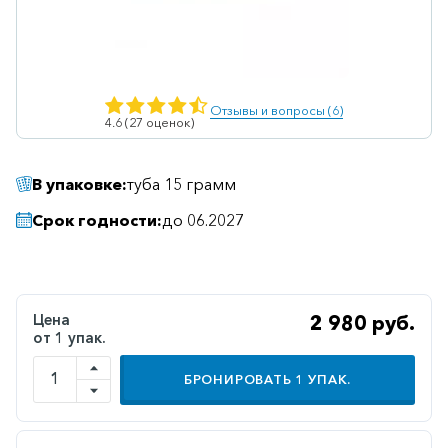
Ветеринарные
Витаминные
Гематологические
Отзывы и вопросы (6)
4.6 (27 оценок)
Гепатит
Гепатопротекторы
В упаковке:
туба 15 грамм
Гинекология
Срок годности:
до 06.2027
Гомеопатические
Гормональные
Дерматологические
Цена
2 980 руб.
от 1 упак.
Диабетические
Желудочно-
БРОНИРОВАТЬ
1
УПАК.
кишечные
Иммунодепрессанты