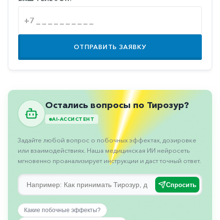
Противовоспалительные
Противогрибковые
Противоопухолевые
ОТПРАВИТЬ ЗАЯВКУ
Противоподагрические
Противорвотные
Противоэпилептические
Остались вопросы по Тирозур?
Прочее
AI-АССИСТЕНТ
Пульмонология
Задайте любой вопрос о побочных эффектах, дозировке
Сердечные
или взаимодействиях. Наша медицинская ИИ нейросеть
мгновенно проанализирует инструкции и даст точный ответ.
Сосудистые
Тромбозы
Спросить
Урология
Какие побочные эффекты?
Ухо-