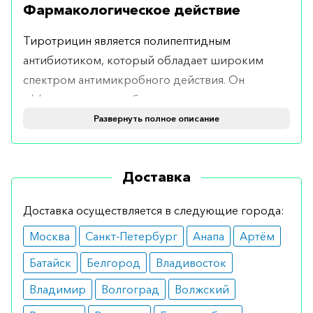
Фармакологическое действие
Тиротрицин является полипептидным
антибиотиком, который обладает широким
спектром антимикробного действия. Он
эффективен против большинства
грамположительных и грамотрицательных
Развернуть полное описание
бактерий, а также некоторых грибов. Основной
механизм действия заключается в нарушении
Доставка
синтеза белка микроорганизмов, что ведет к их
гибели. Таким образом, тиротрицин ускоряет
Доставка осуществляется в следующие города:
процесс заживления ран и предотвращает
развитие инфекции.
Москва
Санкт-Петербург
Анапа
Артём
Батайск
Белгород
Владивосток
Тиротрицин в составе Tyrosur работает
локально, минимизируя риск системных
Владимир
Волгоград
Волжский
побочных эффектов. Он не только уничтожает