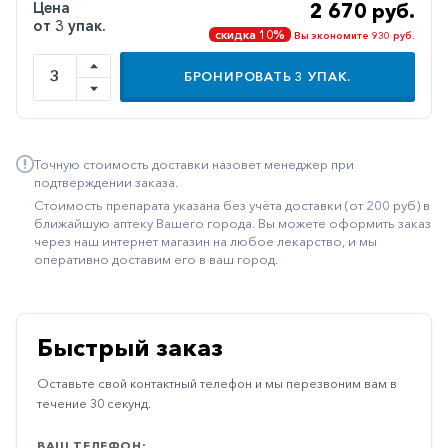
Цена
2 670 руб.
Иммуностимуляторы
от 3 упак.
скидка 10%
Вы экономите 930 руб.
Климактерические
БРОНИРОВАТЬ
3
УПАК.
Метаболизм
Минеральный
обмен
Точную стоимость доставки назовет менеджер при
подтверждении заказа.
Наружные
Стоимость препарата указана без учёта доставки (от 200 руб) в
средства
ближайшую аптеку Вашего города. Вы можете оформить заказ
через наш интернет магазин на любое лекарство, и мы
Неврологические
оперативно доставим его в ваш город.
Остеопороз
Офтальмология
Быстрый заказ
Паркинсон
Оставьте свой контактный телефон и мы перезвоним вам в
Противоаллергические
течение 30 секунд.
Противовирусные
ВАШ ТЕЛЕФОН: