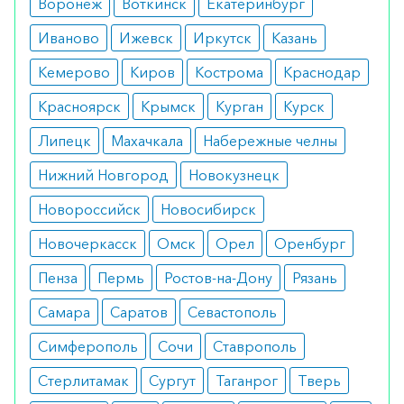
Воронеж
Воткинск
Екатеринбург
микроорганизмы, но и предотвращает их
Иваново
Ижевск
Иркутск
Казань
проникновение в глубокие слои кожи.
Кемерово
Киров
Кострома
Краснодар
Тиротрицин практически не всасывается через
кожу, его действие ограничивается местом
Красноярск
Крымск
Курган
Курск
применения. Это делает препарат особенно
Липецк
Махачкала
Набережные челны
безопасным для наружного использования.
Нижний Новгород
Новокузнецк
Фармакокинетические исследования
показывают, что концентрация тиротрицина в
Новороссийск
Новосибирск
крови остается на минимальном уровне даже
Новочеркасск
Омск
Орел
Оренбург
при продолжительном применении, что
Пенза
Пермь
Ростов-на-Дону
Рязань
уменьшает риск развития системных побочных
эффектов или аллергических реакций.
Самара
Саратов
Севастополь
Симферополь
Сочи
Ставрополь
В связи с малой системной биодоступностью,
тиротрицин не накапливается в организме и не
Стерлитамак
Сургут
Таганрог
Тверь
взаимодействует с другими лекарственными