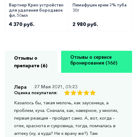
Таким образом, Tyrosur является надежным и
Вартнер Крио устройство
Пимафуцин крем 2% туба
для удаления бородавок
30г
эффективным средством для лечения
фл. 50мл
поверхностных ран и кожных инфекций.
4 370 руб.
2 980 руб.
Соблюдая инструкцию по применению и
рекомендации врача, вы сможете быстро и
безопасно избавиться от проблем.
Отзывы о сервисе
Отзывы о
Как оформить заказ?
бронирования (568)
препарате (6)
Вы можете заказать препарат с доставкой в
аптеку-партнёра в вашем городе. Для этого Вы
Лера
27 Мая 2021, 05:23
можете оформить бронирование на сайте или
Оценка покупателя:
заказать по телефону
8 800 301 52 86
(бесплатно
Казалось бы, такая мелочь, как заусеница, а
с любого телефона по РФ)
проблем, куча. Сначала, как, наверное, у многих,
первая реакция – пройдет само. А, вот, когда –
отек, краснота и сукровица, тогда, помчалась в
аптеку (ну, а куда? Не к врачу же?). Там