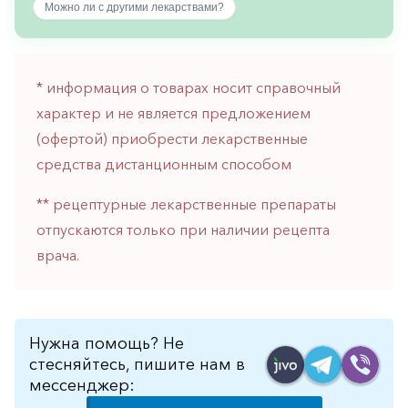
Можно ли с другими лекарствами?
горло-
нос
Хирургия
* информация о товарах носит справочный
Щитовидная
характер и не является предложением
железа
(офертой) приобрести лекарственные
средства дистанционным способом
** рецептурные лекарственные препараты
отпускаются только при наличии рецепта
врача.
Нужна помощь? Не
стесняйтесь, пишите нам в
мессенджер: