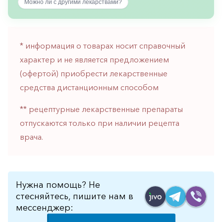
Можно ли с другими лекарствами?
горло-
нос
Хирургия
* информация о товарах носит справочный
Щитовидная
характер и не является предложением
железа
(офертой) приобрести лекарственные
средства дистанционным способом
** рецептурные лекарственные препараты
отпускаются только при наличии рецепта
врача.
Нужна помощь? Не
стесняйтесь, пишите нам в
мессенджер: