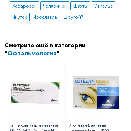
Хабаровск
Челябинск
Шахты
Энгельс
Якутск
Ярославль
Другой?
Смотрите ещё в категории
“
Офтальмология
”
Таптиком капли глазные
Лютезан (лютезан
0,0015%+0,5% 0,3мл №30
премиум) капс. №60