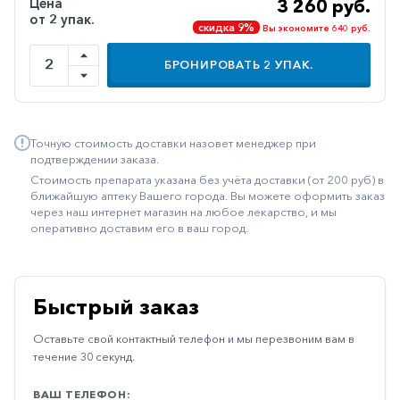
Цена
3 260 руб.
от 2 упак.
Иммуностимуляторы
скидка 9%
Вы экономите 640 руб.
Климактерические
БРОНИРОВАТЬ
2
УПАК.
Метаболизм
Минеральный
обмен
Точную стоимость доставки назовет менеджер при
подтверждении заказа.
Наружные
Стоимость препарата указана без учёта доставки (от 200 руб) в
средства
ближайшую аптеку Вашего города. Вы можете оформить заказ
через наш интернет магазин на любое лекарство, и мы
Неврологические
оперативно доставим его в ваш город.
Остеопороз
Офтальмология
Быстрый заказ
Паркинсон
Оставьте свой контактный телефон и мы перезвоним вам в
Противоаллергические
течение 30 секунд.
Противовирусные
ВАШ ТЕЛЕФОН: