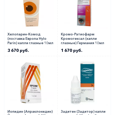
Хилопарин-Комод
Кромо-Ратиофарм
(поставка Европа Hylo
Кромогексал (капли
Parin) капли глазные 10мл
глазные) Германия 10мл
3 670 руб.
1 670 руб.
Иопидин (Апраклонидин)
Задитен (Задитор) капли