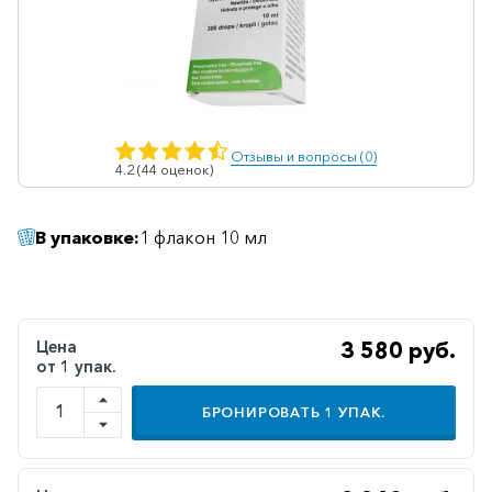
Ветеринарные
Витаминные
Гематологические
Гепатит
Отзывы и вопросы (0)
4.2 (44 оценок)
Гепатопротекторы
Гинекология
В упаковке:
1 флакон 10 мл
Гомеопатические
Гормональные
Дерматологические
Цена
3 580 руб.
от 1 упак.
Диабетические
БРОНИРОВАТЬ
1
УПАК.
Желудочно-
кишечные
Иммунодепрессанты