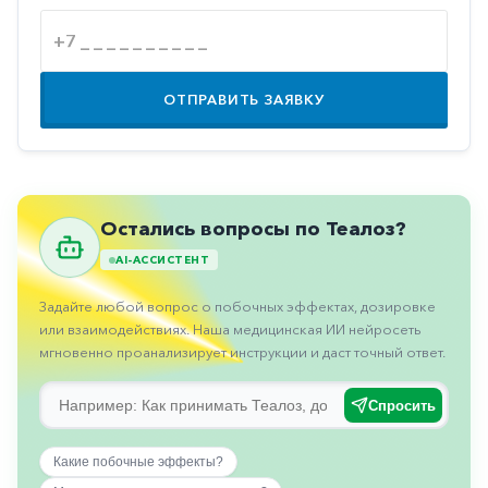
Противовоспалительные
Противогрибковые
Противоопухолевые
ОТПРАВИТЬ ЗАЯВКУ
Противоподагрические
Противорвотные
Противоэпилептические
Остались вопросы по Теалоз?
Прочее
AI-АССИСТЕНТ
Пульмонология
Задайте любой вопрос о побочных эффектах, дозировке
Сердечные
или взаимодействиях. Наша медицинская ИИ нейросеть
мгновенно проанализирует инструкции и даст точный ответ.
Сосудистые
Тромбозы
Спросить
Урология
Какие побочные эффекты?
Ухо-