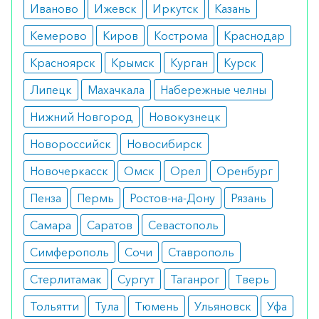
Иваново
Ижевск
Иркутск
Казань
Кемерово
Киров
Кострома
Краснодар
Красноярск
Крымск
Курган
Курск
Липецк
Махачкала
Набережные челны
Нижний Новгород
Новокузнецк
Новороссийск
Новосибирск
Новочеркасск
Омск
Орел
Оренбург
Пенза
Пермь
Ростов-на-Дону
Рязань
Самара
Саратов
Севастополь
Симферополь
Сочи
Ставрополь
Стерлитамак
Сургут
Таганрог
Тверь
Тольятти
Тула
Тюмень
Ульяновск
Уфа