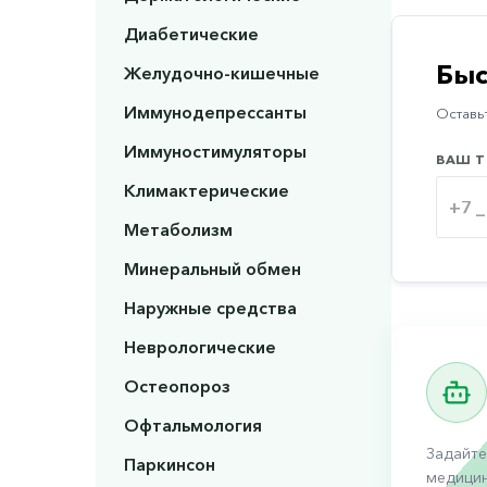
Диабетические
Быс
Желудочно-кишечные
Иммунодепрессанты
Оставьт
Иммуностимуляторы
ВАШ Т
Климактерические
Метаболизм
Минеральный обмен
Наружные средства
Неврологические
Остеопороз
Офтальмология
Задайте
Паркинсон
медицин