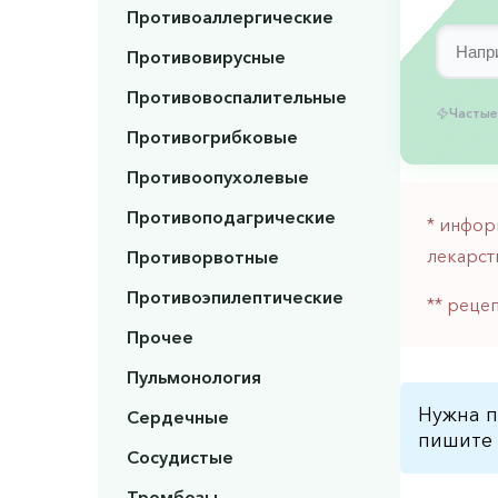
Противоаллергические
Противовирусные
Противовоспалительные
Частые
Противогрибковые
Противоопухолевые
Противоподагрические
* инфор
лекарст
Противорвотные
Противоэпилептические
** реце
Прочее
Пульмонология
Нужна п
Сердечные
пишите 
Сосудистые
Тромбозы