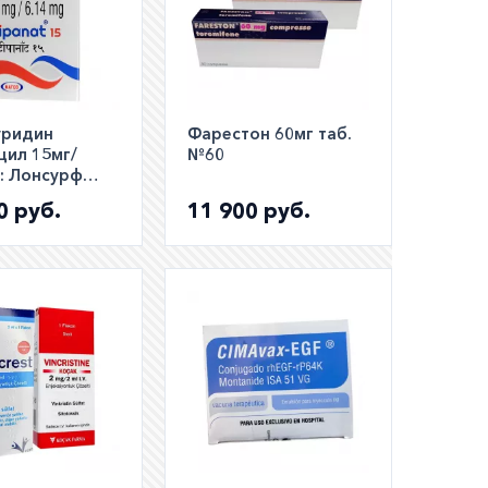
уридин
Фарестон 60мг таб.
цил 15мг/
№60
:: Лонсурф
аналог ::
0 руб.
11 900 руб.
t таб. №20