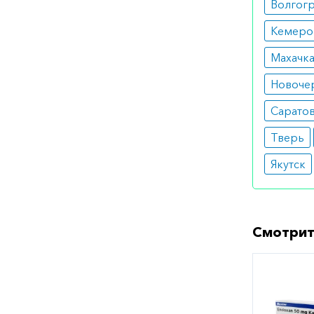
Волгог
Кемеро
Махачк
Новоче
Сарато
Тверь
Якутск
Смотрит