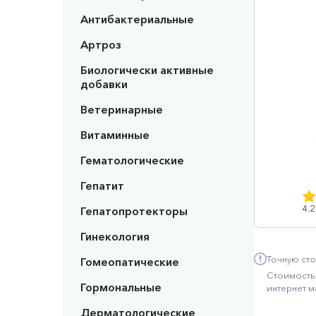
Антибактериальные
Артроз
Биологически активные
добавки
Ветеринарные
Витаминные
Гематологические
Гепатит
4.2
Гепатопротекторы
Гинекология
Точную сто
Гомеопатические
Стоимость 
Гормональные
интернет м
Дерматологические