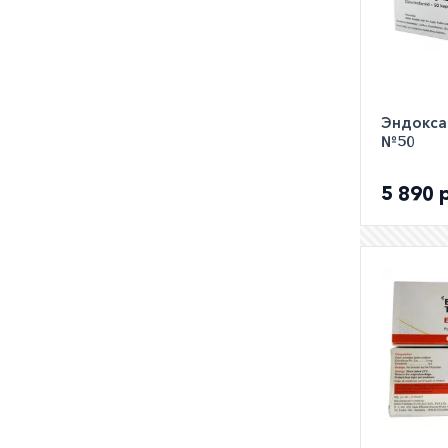
Эндоксан
№50
5 890 