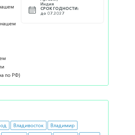
Индия
 нашем
СРОК ГОДНОСТИ:
до 07.2027
а нашем
шем
ли
а по РФ)
род
Владивосток
Владимир