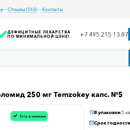
а
Отзывы (568)
Контакты
ДЕФИЦИТНЫЕ ЛЕКАРСТВА
+7 495 215 13 87
ПО МИНИМАЛЬНОЙ ЦЕНЕ!
ломид 250 мг Temzokey капс. №5
В упаковке:
5 к
Есть в наличии
асибо, мы учли Вашу оценку!
Срок годности