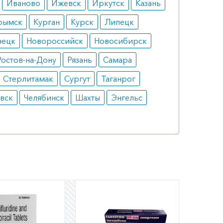
Иваново
Ижевск
Иркутск
Казань
рымск
Курган
Курск
Липецк
нецк
Новороссийск
Новосибирск
Ростов-на-Дону
Рязань
Самара
Стерлитамак
Сургут
Таганрог
вск
Челябинск
Шахты
Энгельс