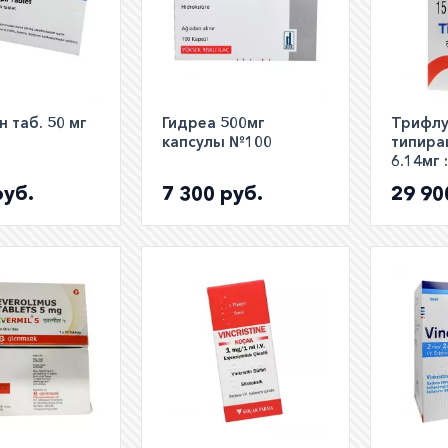
 таб. 50 мг
Гидреа 500мг
Трифл
капсулы №100
типира
6.14мг 
полный 
руб.
7 300 руб.
29 90
Tipana