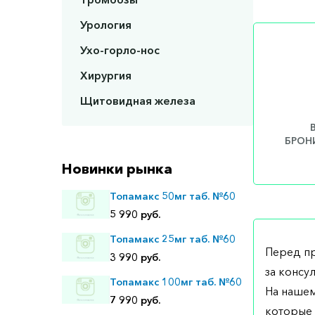
Урология
Ухо-горло-нос
Хирургия
Щитовидная железа
БРОНИ
Новинки рынка
Топамакс 50мг таб. №60
5 990 руб.
Топамакс 25мг таб. №60
Перед п
3 990 руб.
за консу
Топамакс 100мг таб. №60
На нашем
7 990 руб.
которые 