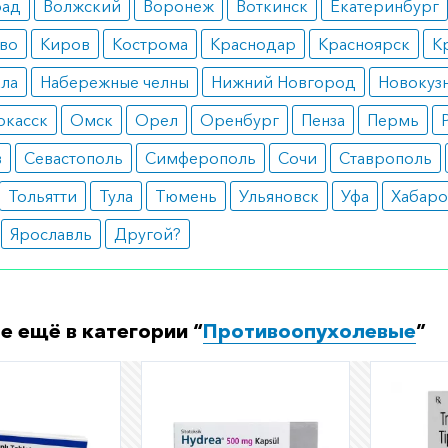
рад
Волжский
Воронеж
Воткинск
Екатеринбург
во
Киров
Кострома
Краснодар
Красноярск
К
ала
Набережные челны
Нижний Новгород
Новокуз
ркасск
Омск
Орел
Оренбург
Пенза
Пермь
в
Севастополь
Симферополь
Сочи
Ставрополь
Тольятти
Тула
Тюмень
Ульяновск
Уфа
Хабаро
Ярославль
Другой?
е ещё в категории “
Противоопухолевые
”