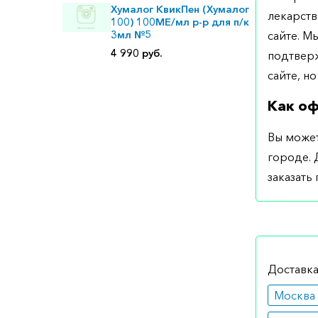
Хумалог КвикПен (Хумалог
лекарств
100) 100МЕ/мл р-р для п/к
3мл №5
сайте. М
4 990 руб.
подтверж
сайте, но
Как оф
Вы может
городе. 
заказать
Доставка
Москва