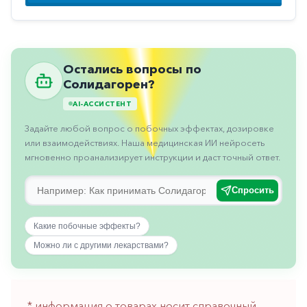
Противовоспалительные
Противогрибковые
Противоопухолевые
Остались вопросы по
Противоподагрические
Солидагорен?
AI-АССИСТЕНТ
Противорвотные
Задайте любой вопрос о побочных эффектах, дозировке
Противоэпилептические
или взаимодействиях. Наша медицинская ИИ нейросеть
Прочее
мгновенно проанализирует инструкции и даст точный ответ.
Пульмонология
Спросить
Сердечные
Какие побочные эффекты?
Сосудистые
Можно ли с другими лекарствами?
Тромбозы
Урология
Ухо-
* информация о товарах носит справочный