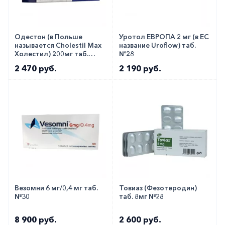
Одестон (в Польше
Уротол ЕВРОПА 2 мг (в ЕС
называется Cholestil Max
название Uroflow) таб.
Холестил) 200мг таб.
№28
№30!!
2 470 руб.
2 190 руб.
Везомни 6 мг/0,4 мг таб.
Товиаз (Фезотеродин)
№30
таб. 8мг №28
8 900 руб.
2 600 руб.