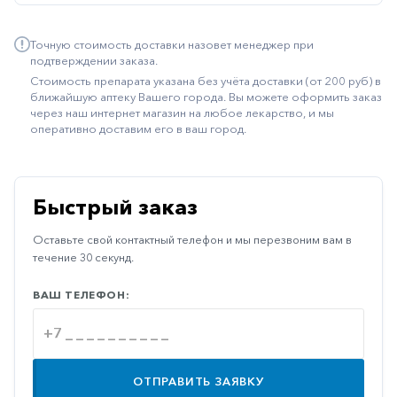
Иммуностимуляторы
Точную стоимость доставки назовет менеджер при
Климактерические
подтверждении заказа.
Стоимость препарата указана без учёта доставки (от 200 руб) в
Метаболизм
ближайшую аптеку Вашего города. Вы можете оформить заказ
через наш интернет магазин на любое лекарство, и мы
Минеральный
оперативно доставим его в ваш город.
обмен
Наружные
средства
Быстрый заказ
Неврологические
Оставьте свой контактный телефон и мы перезвоним вам в
Остеопороз
течение 30 секунд.
Офтальмология
ВАШ ТЕЛЕФОН:
Паркинсон
Противоаллергические
Противовирусные
ОТПРАВИТЬ ЗАЯВКУ