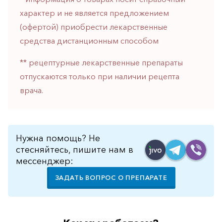
горло-
характер и не является предложением
нос
(офертой) приобрести лекарственные
Хирургия
средства дистанционным способом
Щитовидная
** рецептурные лекарственные препараты
железа
отпускаются только при наличии рецепта
врача.
Нужна помощь? Не
стесняйтесь, пишите нам в
мессенджер:
ЗАДАТЬ ВОПРОС О ПРЕПАРАТЕ