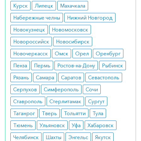
жидкостью. Большое количество жидкости
Курск
Липецк
Махачкала
помогает заживлению процесса.
Набережные челны
Нижний Новгород
Как оформить заказ?
Новокузнецк
Новомосковск
Вы можете заказать препарат с доставкой в
Новороссийск
Новосибирск
аптеку-партнёра в вашем городе. Для этого Вы
Новочеркасск
Омск
Орел
Оренбург
можете оформить бронирование на сайте или
Пенза
Пермь
Ростов-на-Дону
Рыбинск
заказать по телефону
8 800 301 52 86
(бесплатно
с любого телефона по РФ)
Рязань
Самара
Саратов
Севастополь
Серпухов
Симферополь
Сочи
Ставрополь
Стерлитамак
Сургут
Таганрог
Тверь
Тольятти
Тула
Тюмень
Ульяновск
Уфа
Хабаровск
Челябинск
Шахты
Энгельс
Якутск