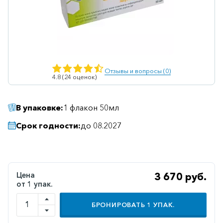
Ветеринарные
Витаминные
Гематологические
Гепатит
Отзывы и вопросы (0)
4.8 (24 оценок)
Гепатопротекторы
Гинекология
В упаковке:
1 флакон 50мл
Гомеопатические
Срок годности:
до 08.2027
Гормональные
Дерматологические
Диабетические
Цена
3 670 руб.
от 1 упак.
Желудочно-
кишечные
БРОНИРОВАТЬ
1
УПАК.
Иммунодепрессанты