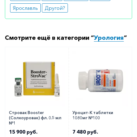
Ярославль
Другой?
Смотрите ещё в категории “
Урология
”
Стровак Booster
Уроцит-К таблетки
(Солкоуровак) фл. 0.5 мл
1080мг №100
№1
15 900 руб.
7 480 руб.