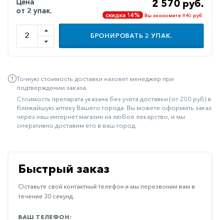
Цена
2 570 руб.
от 2 упак.
Иммуностимуляторы
скидка 14%
Вы экономите 840 руб.
Климактерические
БРОНИРОВАТЬ
2
УПАК.
Метаболизм
Минеральный
обмен
Точную стоимость доставки назовет менеджер при
подтверждении заказа.
Наружные
Стоимость препарата указана без учёта доставки (от 200 руб) в
средства
ближайшую аптеку Вашего города. Вы можете оформить заказ
через наш интернет магазин на любое лекарство, и мы
Неврологические
оперативно доставим его в ваш город.
Остеопороз
Офтальмология
Быстрый заказ
Паркинсон
Оставьте свой контактный телефон и мы перезвоним вам в
Противоаллергические
течение 30 секунд.
Противовирусные
ВАШ ТЕЛЕФОН: