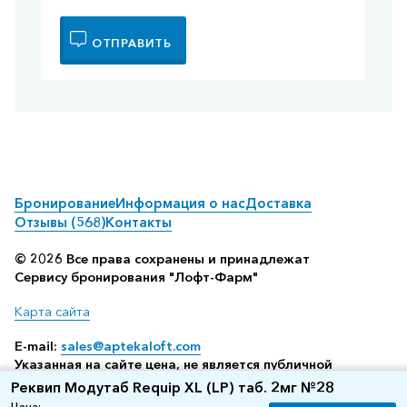
ОТПРАВИТЬ
Бронирование
Информация о нас
Доставка
Отзывы (568)
Контакты
© 2026 Все права сохранены и принадлежат
Сервису бронирования "Лофт-Фарм"
Карта сайта
E-mail:
sales@aptekaloft.com
Указанная на сайте цена, не является публичной
офертой, а всего лишь отображает среднюю стоимость
Реквип Модутаб Requip XL (LP) таб. 2мг №28
посредством бронирования в аптеке (по данным нашего
Цена: