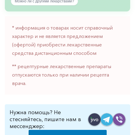
Можно ли с другими лекарствами?
горло-
нос
Хирургия
* информация о товарах носит справочный
Щитовидная
характер и не является предложением
железа
(офертой) приобрести лекарственные
средства дистанционным способом
** рецептурные лекарственные препараты
отпускаются только при наличии рецепта
врача.
Нужна помощь? Не
стесняйтесь, пишите нам в
мессенджер: