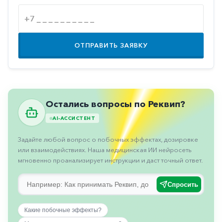
Противовоспалительные
Противогрибковые
Противоопухолевые
ОТПРАВИТЬ ЗАЯВКУ
Противоподагрические
Противорвотные
Противоэпилептические
Остались вопросы по Реквип?
Прочее
AI-АССИСТЕНТ
Пульмонология
Задайте любой вопрос о побочных эффектах, дозировке
Сердечные
или взаимодействиях. Наша медицинская ИИ нейросеть
мгновенно проанализирует инструкции и даст точный ответ.
Сосудистые
Тромбозы
Спросить
Урология
Какие побочные эффекты?
Ухо-