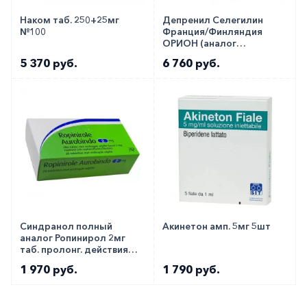
Наком таб. 250+25мг
Депренил Селегилин
№100
Франция/Финляндия
ОРИОН (аналог
Эльдеприл) таб. 5мг №30
5 370 руб.
6 760 руб.
Синдранол полный
Акинетон амп. 5мг 5шт
аналог Ропинирол 2мг
таб. пролонг. действия
№28
1 970 руб.
1 790 руб.