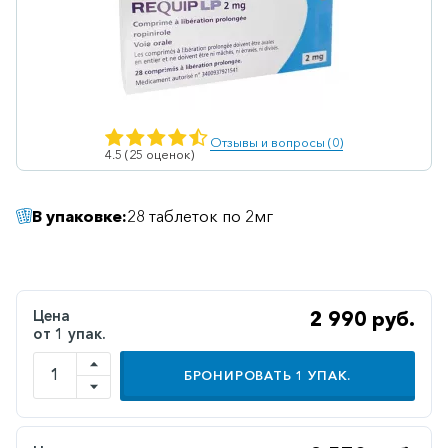
Ветеринарные
Витаминные
Гематологические
Гепатит
Отзывы и вопросы (0)
4.5 (25 оценок)
Гепатопротекторы
Гинекология
В упаковке:
28 таблеток по 2мг
Гомеопатические
Гормональные
Дерматологические
Цена
2 990 руб.
от 1 упак.
Диабетические
БРОНИРОВАТЬ
1
УПАК.
Желудочно-
кишечные
Иммунодепрессанты