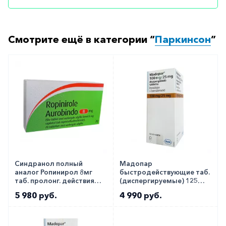
с любого телефона по РФ)
Смотрите ещё в категории “
Паркинсон
”
Синдранол полный
Мадопар
аналог Ропинирол 8мг
быстродействующие таб.
таб. пролонг. действия
(диспергируемые) 125
№28
(100мг 25мг) №100
5 980 руб.
4 990 руб.