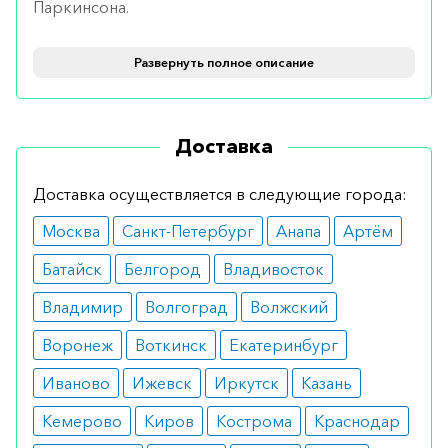
Паркинсона.
Противопоказания
Развернуть полное описание
Основные ограничения:
непереносимость составляющих веществ
Доставка
препарата;
тяжелое заболевание почек или печени.
Доставка осуществляется в следующие города:
Как принимать
Москва
Санкт-Петербург
Анапа
Артём
Реквип можно использовать отдельно для
Батайск
Белгород
Владивосток
лечения симптомов болезни Паркинсона или в
Владимир
Волгоград
Волжский
сочетании с другим лекарством, называемым L-
допа.
Воронеж
Воткинск
Екатеринбург
Иваново
Ижевск
Иркутск
Казань
Общие правила применения:
Кемерово
Киров
Кострома
Краснодар
может потребоваться время, чтобы найти
оптимальную дозу;