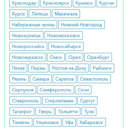
Краснодар
Красноярск
Крымск
Курган
Курск
Липецк
Махачкала
Набережные челны
Нижний Новгород
Новокузнецк
Новомосковск
Новороссийск
Новосибирск
Новочеркасск
Омск
Орел
Оренбург
Пенза
Пермь
Ростов-на-Дону
Рыбинск
Рязань
Самара
Саратов
Севастополь
Серпухов
Симферополь
Сочи
Ставрополь
Стерлитамак
Сургут
Таганрог
Тверь
Тольятти
Тула
Тюмень
Ульяновск
Уфа
Хабаровск