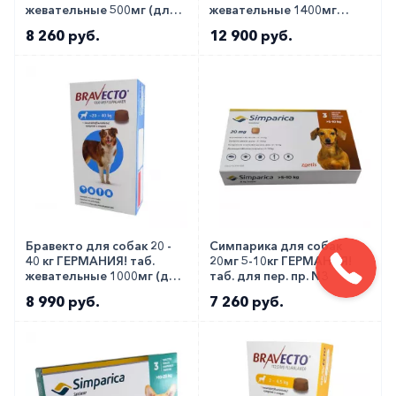
жевательные 500мг (для
жевательные 1400мг
средних пород) N1
(очень крупных пород)
8 260 руб.
12 900 руб.
№1
Бравекто для собак 20 -
Симпарика для собак
40 кг ГЕРМАНИЯ! таб.
20мг 5-10кг ГЕРМАНИЯ!
жевательные 1000мг (для
таб. для пер. пр. N3
крупных пород) №1
8 990 руб.
7 260 руб.