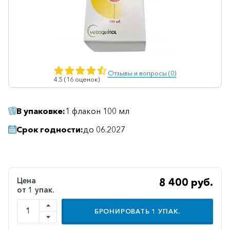
Ветеринарные
Витаминные
Гематологические
Гепатит
Отзывы и вопросы (0)
4.5 (16 оценок)
Гепатопротекторы
Гинекология
В упаковке:
1 флакон 100 мл
Гомеопатические
Срок годности:
до 06.2027
Гормональные
Дерматологические
Диабетические
Цена
8 400 руб.
от 1 упак.
Желудочно-
кишечные
БРОНИРОВАТЬ
1
УПАК.
Иммунодепрессанты