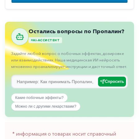
Противовоспалительные
Противогрибковые
Противоопухолевые
Остались вопросы по Пропалин?
Противоподагрические
AI-АССИСТЕНТ
Противорвотные
Задайте любой вопрос о побочных эффектах, дозировке
Противоэпилептические
или взаимодействиях. Наша медицинская ИИ нейросеть
мгновенно проанализирует инструкции и даст точный ответ.
Прочее
Пульмонология
Спросить
Сердечные
Какие побочные эффекты?
Сосудистые
Можно ли с другими лекарствами?
Тромбозы
Урология
* информация о товарах носит справочный
Ухо-