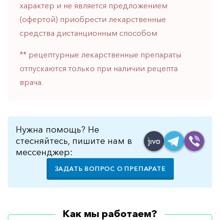
характер и не является предложением
горло-
нос
(офертой) приобрести лекарственные
средства дистанционным способом
Хирургия
Щитовидная
** рецептурные лекарственные препараты
железа
отпускаются только при наличии рецепта
врача.
Нужна помощь? Не
стесняйтесь, пишите нам в
мессенджер:
ЗАДАТЬ ВОПРОС О ПРЕПАРАТЕ
Как мы работаем?