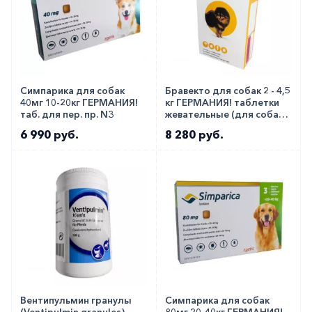
Симпарика для собак
Бравекто для собак 2 - 4,5
40мг 10-20кг ГЕРМАНИЯ!
кг ГЕРМАНИЯ! таблетки
таб. для пер. пр. N3
жевательные (для собак
очень мелких пород)
6 990 руб.
8 280 руб.
112,5мг №1
Вентипульмин гранулы
Симпарика для собак
(Ventipulmin granules)
80мг 20-40кг ГЕРМАНИЯ!