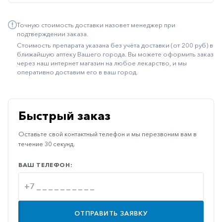
Иммуностимуляторы
Точную стоимость доставки назовет менеджер при
Климактерические
подтверждении заказа.
Стоимость препарата указана без учёта доставки (от 200 руб) в
Метаболизм
ближайшую аптеку Вашего города. Вы можете оформить заказ
через наш интернет магазин на любое лекарство, и мы
Минеральный
оперативно доставим его в ваш город.
обмен
Наружные
средства
Быстрый заказ
Неврологические
Оставьте свой контактный телефон и мы перезвоним вам в
Остеопороз
течение 30 секунд.
Офтальмология
ВАШ ТЕЛЕФОН:
Паркинсон
Противоаллергические
Противовирусные
ОТПРАВИТЬ ЗАЯВКУ