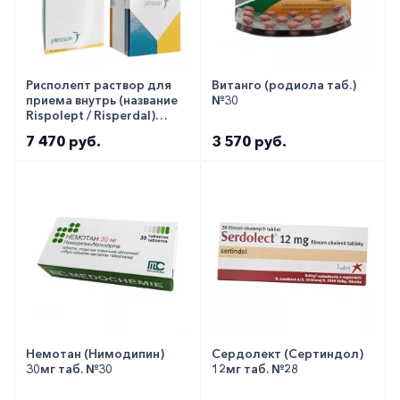
Рисполепт раствор для
Витанго (родиола таб.)
приема внутрь (название
№30
Rispolept / Risperdal)
1мг/1мл фл. 100мл!!!
7 470 руб.
3 570 руб.
Немотан (Нимодипин)
Сердолект (Сертиндол)
30мг таб. №30
12мг таб. №28