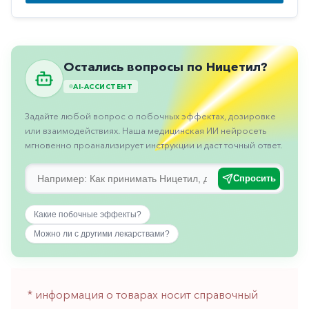
Противовоспалительные
Противогрибковые
Противоопухолевые
Остались вопросы по Ницетил?
Противоподагрические
AI-АССИСТЕНТ
Противорвотные
Задайте любой вопрос о побочных эффектах, дозировке
или взаимодействиях. Наша медицинская ИИ нейросеть
Противоэпилептические
мгновенно проанализирует инструкции и даст точный ответ.
Прочее
Спросить
Пульмонология
Сердечные
Какие побочные эффекты?
Сосудистые
Можно ли с другими лекарствами?
Тромбозы
Урология
* информация о товарах носит справочный
Ухо-