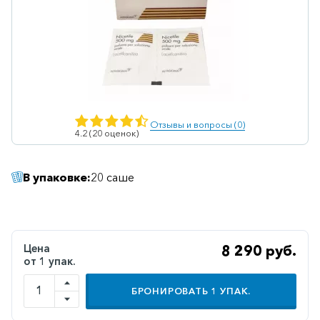
Ветеринарные
Витаминные
Гематологические
Гепатит
Гепатопротекторы
Отзывы и вопросы (0)
4.2 (20 оценок)
Гинекология
Гомеопатические
В упаковке:
20 саше
Гормональные
Дерматологические
Диабетические
Цена
8 290 руб.
от 1 упак.
Желудочно-
кишечные
БРОНИРОВАТЬ
1
УПАК.
Иммунодепрессанты