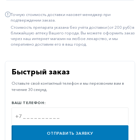
Иммуностимуляторы
Точную стоимость доставки назовет менеджер при
Климактерические
подтверждении заказа.
Стоимость препарата указана без учёта доставки (от 200 руб) в
Метаболизм
ближайшую аптеку Вашего города. Вы можете оформить заказ
через наш интернет магазин на любое лекарство, и мы
Минеральный
оперативно доставим его в ваш город.
обмен
Наружные
средства
Быстрый заказ
Неврологические
Оставьте свой контактный телефон и мы перезвоним вам в
Остеопороз
течение 30 секунд.
Офтальмология
ВАШ ТЕЛЕФОН:
Паркинсон
Противоаллергические
Противовирусные
ОТПРАВИТЬ ЗАЯВКУ