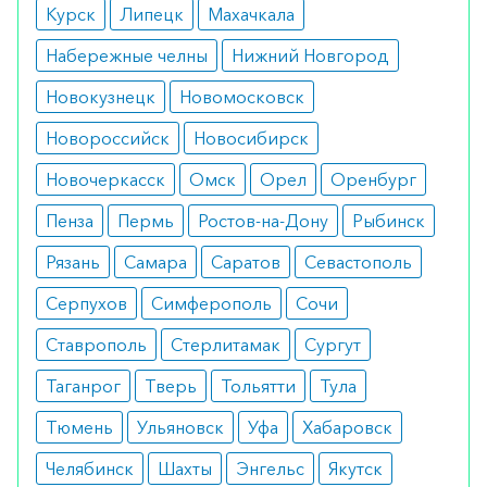
Курск
Липецк
Махачкала
Набережные челны
Нижний Новгород
Новокузнецк
Новомосковск
Новороссийск
Новосибирск
Новочеркасск
Омск
Орел
Оренбург
Пенза
Пермь
Ростов-на-Дону
Рыбинск
Рязань
Самара
Саратов
Севастополь
Серпухов
Симферополь
Сочи
Ставрополь
Стерлитамак
Сургут
Таганрог
Тверь
Тольятти
Тула
Тюмень
Ульяновск
Уфа
Хабаровск
Челябинск
Шахты
Энгельс
Якутск