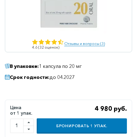
Ветеринарные
Витаминные
Гематологические
Гепатит
Отзывы и вопросы (3)
4.6 (32 оценок)
Гепатопротекторы
Гинекология
В упаковке:
1 капсула по 20 мг
Гомеопатические
Срок годности:
до 04.2027
Гормональные
Дерматологические
Диабетические
Цена
4 980 руб.
от 1 упак.
Желудочно-
кишечные
БРОНИРОВАТЬ
1
УПАК.
Иммунодепрессанты