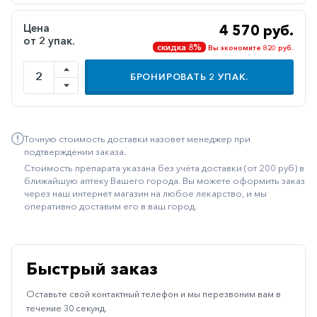
Иммуностимуляторы
Цена
4 570 руб.
от 2 упак.
Климактерические
скидка 8%
Вы экономите 820 руб.
Метаболизм
БРОНИРОВАТЬ
2
УПАК.
Минеральный
обмен
Наружные
Точную стоимость доставки назовет менеджер при
средства
подтверждении заказа.
Стоимость препарата указана без учёта доставки (от 200 руб) в
Неврологические
ближайшую аптеку Вашего города. Вы можете оформить заказ
через наш интернет магазин на любое лекарство, и мы
Остеопороз
оперативно доставим его в ваш город.
Офтальмология
Паркинсон
Быстрый заказ
Противоаллергические
Оставьте свой контактный телефон и мы перезвоним вам в
Противовирусные
течение 30 секунд.