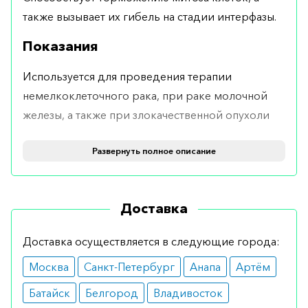
также вызывает их гибель на стадии интерфазы.
Показания
Используется для проведения терапии
немелкоклеточного рака, при раке молочной
железы, а также при злокачественной опухоли
предстательной железы.
Развернуть полное описание
Противопоказания
Уместен при лечении онкологии, в то же время
Доставка
при остром инфекционном процессе
использовать его не следует.
Доставка осуществляется в следующие города:
Побочные эффекты
Москва
Санкт-Петербург
Анапа
Артём
Хорошо переносится и редко вызывает
Батайск
Белгород
Владивосток