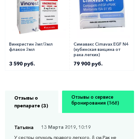
Винкристин 2мг/2мл
Симавакс Cimavax EGF N4
флакон 2мл
(кубинская вакцина от
рака легких)
3 590 руб.
79 900 руб.
Отзывы о сервисе
Отзывы о
бронирования (568)
препарате (3)
Татьяна
13 Марта 2019, 10:19
У сестры опухоль правого легкого, 8 см.Рак не