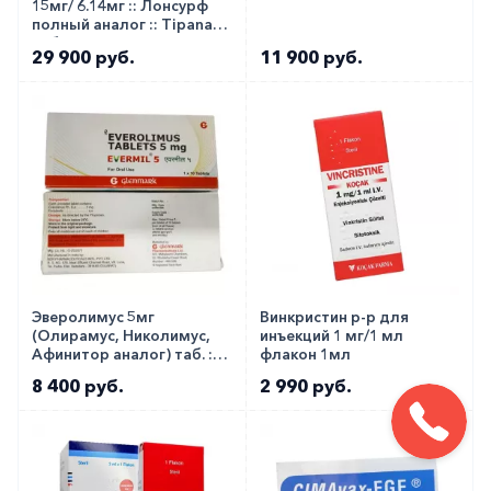
15мг/ 6.14мг :: Лонсурф
полный аналог :: Tipanat
таб. №20
29 900 руб.
11 900 руб.
Эверолимус 5мг
Винкристин р-р для
(Олирамус, Николимус,
инъекций 1 мг/1 мл
Афинитор аналог) таб. ::
флакон 1мл
Evermil 5мг №10
8 400 руб.
2 990 руб.