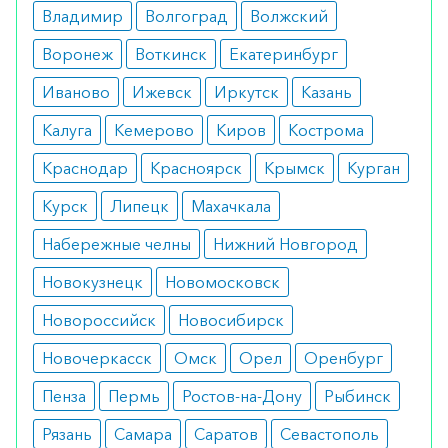
побочные эффекты. В некоторых случаях
Владимир
Волгоград
Волжский
возможны отклонения со стороны картины
Воронеж
Воткинск
Екатеринбург
крови.
Иваново
Ижевск
Иркутск
Казань
Режим дозирования
Калуга
Кемерово
Киров
Кострома
Может использоваться как в монотерапии, так и
Краснодар
Красноярск
Крымск
Курган
в составе курса. Средняя доза составляет 25-30
Курск
2
Липецк
Махачкала
мг/м
. Вводится средство одни раз в неделю.
Набережные челны
Нижний Новгород
Особые указания
Новокузнецк
Новомосковск
При лечении пациентов с патологией почек
Новороссийск
Новосибирск
следует уменьшить дозировку на 33%. Для
пожилых людей особых указаний не имеется.
Новочеркасск
Омск
Орел
Оренбург
Медики о препарате
Пенза
Пермь
Ростов-на-Дону
Рыбинск
Рязань
Самара
Саратов
Севастополь
Врачи подтверждают высокую эффектность