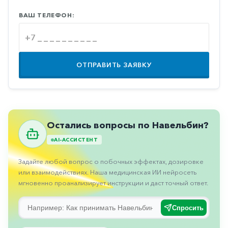
Противовоспалительные
ВАШ ТЕЛЕФОН:
Противогрибковые
Противоопухолевые
Противоподагрические
ОТПРАВИТЬ ЗАЯВКУ
Противорвотные
Противоэпилептические
Прочее
Остались вопросы по Навельбин?
Пульмонология
AI-АССИСТЕНТ
Сердечные
Задайте любой вопрос о побочных эффектах, дозировке
Сосудистые
или взаимодействиях. Наша медицинская ИИ нейросеть
мгновенно проанализирует инструкции и даст точный ответ.
Тромбозы
Урология
Спросить
Ухо-