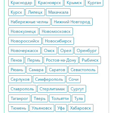
Краснодар
Красноярск
Крымск
Курган
Курск
Липецк
Махачкала
Набережные челны
Нижний Новгород
Новокузнецк
Новомосковск
Новороссийск
Новосибирск
Новочеркасск
Омск
Орел
Оренбург
Пенза
Пермь
Ростов-на-Дону
Рыбинск
Рязань
Самара
Саратов
Севастополь
Серпухов
Симферополь
Сочи
Ставрополь
Стерлитамак
Сургут
Таганрог
Тверь
Тольятти
Тула
Тюмень
Ульяновск
Уфа
Хабаровск