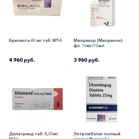
Брилинта 60 мг таб. №56
Милрикор (Милринон)
фл. 10мг/10мл
4 960 руб.
3 960 руб.
Дилатренд таб. 6,25мг
Элтромбопаг полный
№30
аналог Револейд