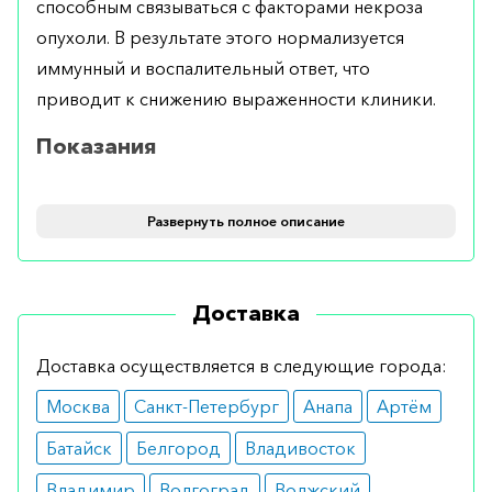
способным связываться с факторами некроза
опухоли. В результате этого нормализуется
иммунный и воспалительный ответ, что
приводит к снижению выраженности клиники.
Показания
Рекомендуется для лечения псориатического и
Развернуть полное описание
ревматоидного артрита, а также спондилита в
активной форме.
Противопоказания
Доставка
«Humira» легко переносится пациентами. В то же
Доставка осуществляется в следующие города:
время при остром инфекционном процессе
Москва
Санкт-Петербург
Анапа
Артём
использовать нельзя.
Батайск
Белгород
Владивосток
Побочные эффекты
Владимир
Волгоград
Волжский