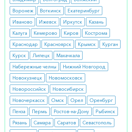
Не вызывает побочных эффектов при
Воронеж
Воткинск
Екатеринбург
правильном расчете дозировки. В то же время
пациенты, должны быть готовы к инфекционным
Иваново
Ижевск
Иркутск
Казань
процессам, спровоцированным подавлением
Калуга
Кемерово
Киров
Кострома
иммунитета.
Краснодар
Красноярск
Крымск
Курган
Режим дозирования
Курск
Липецк
Махачкала
Средней дозировкой является 40 мг. Вводится
Набережные челны
Нижний Новгород
инъекция один раз в две недели.
Новокузнецк
Новомосковск
Особые указания
Новороссийск
Новосибирск
Допускается как для монотерапии, так и в
Новочеркасск
Омск
Орел
Оренбург
качестве составляющей комплексного лечения
Пенза
Пермь
Ростов-на-Дону
Рыбинск
артрита.
Рязань
Самара
Саратов
Севастополь
Медики о препарате