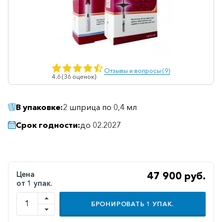
Ветеринарные
Витаминные
Гематологические
Гепатит
Отзывы и вопросы (9)
4.6 (36 оценок)
Гепатопротекторы
Гинекология
В упаковке:
2 шприца по 0,4 мл
Гомеопатические
Срок годности:
до 02.2027
Гормональные
Дерматологические
Диабетические
Цена
47 900 руб.
от 1 упак.
Желудочно-
кишечные
БРОНИРОВАТЬ
1
УПАК.
Иммунодепрессанты