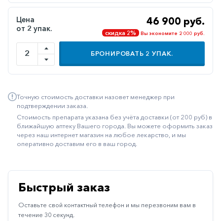
Иммуностимуляторы
Цена
46 900 руб.
от 2 упак.
Климактерические
скидка 2%
Вы экономите 2 000 руб.
Метаболизм
БРОНИРОВАТЬ
2
УПАК.
Минеральный
обмен
Наружные
Точную стоимость доставки назовет менеджер при
средства
подтверждении заказа.
Стоимость препарата указана без учёта доставки (от 200 руб) в
Неврологические
ближайшую аптеку Вашего города. Вы можете оформить заказ
через наш интернет магазин на любое лекарство, и мы
Остеопороз
оперативно доставим его в ваш город.
Офтальмология
Паркинсон
Быстрый заказ
Противоаллергические
Оставьте свой контактный телефон и мы перезвоним вам в
Противовирусные
течение 30 секунд.