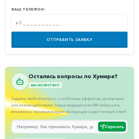
Противовоспалительные
ВАШ ТЕЛЕФОН:
Противогрибковые
Противоопухолевые
Противоподагрические
ОТПРАВИТЬ ЗАЯВКУ
Противорвотные
Противоэпилептические
Прочее
Остались вопросы по Хумира?
Пульмонология
AI-АССИСТЕНТ
Сердечные
Задайте любой вопрос о побочных эффектах, дозировке
Сосудистые
или взаимодействиях. Наша медицинская ИИ нейросеть
мгновенно проанализирует инструкции и даст точный ответ.
Тромбозы
Урология
Спросить
Ухо-