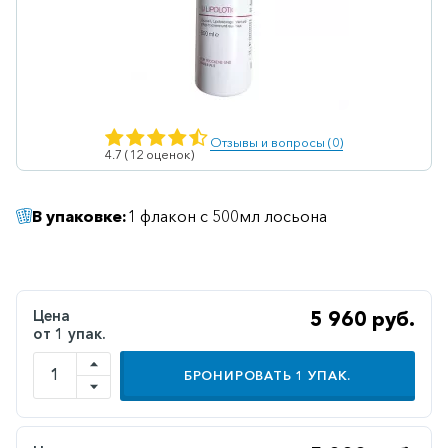
Ветеринарные
Витаминные
Гематологические
Гепатит
Отзывы и вопросы (0)
4.7 (12 оценок)
Гепатопротекторы
Гинекология
В упаковке:
1 флакон с 500мл лосьона
Гомеопатические
Гормональные
Дерматологические
Цена
5 960 руб.
от 1 упак.
Диабетические
БРОНИРОВАТЬ
1
УПАК.
Желудочно-
кишечные
Иммунодепрессанты