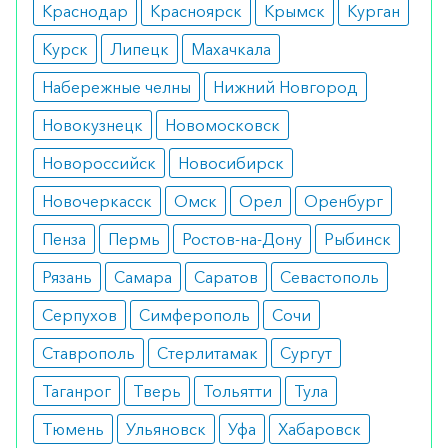
Краснодар
Красноярск
Крымск
Курган
Курск
Липецк
Махачкала
Набережные челны
Нижний Новгород
Новокузнецк
Новомосковск
Новороссийск
Новосибирск
Новочеркасск
Омск
Орел
Оренбург
Пенза
Пермь
Ростов-на-Дону
Рыбинск
Рязань
Самара
Саратов
Севастополь
Серпухов
Симферополь
Сочи
Ставрополь
Стерлитамак
Сургут
Таганрог
Тверь
Тольятти
Тула
Тюмень
Ульяновск
Уфа
Хабаровск