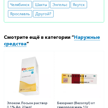
Челябинск
Шахты
Энгельс
Якутск
Ярославль
Другой?
Смотрите ещё в категории “
Наружные
средства
”
Элоком Лосьон раствор
Безорнил (Bezornyl) от
0,1% фл. 20мл!
геморроя мазь 10г