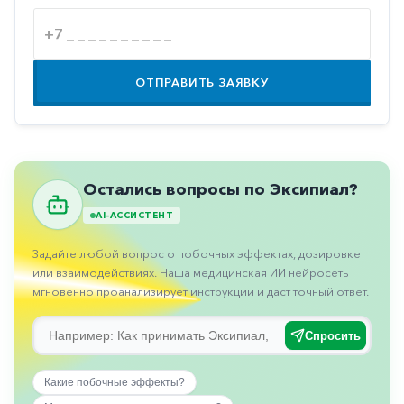
Противовоспалительные
Противогрибковые
Противоопухолевые
ОТПРАВИТЬ ЗАЯВКУ
Противоподагрические
Противорвотные
Противоэпилептические
Остались вопросы по Эксипиал?
Прочее
AI-АССИСТЕНТ
Пульмонология
Задайте любой вопрос о побочных эффектах, дозировке
Сердечные
или взаимодействиях. Наша медицинская ИИ нейросеть
мгновенно проанализирует инструкции и даст точный ответ.
Сосудистые
Тромбозы
Спросить
Урология
Какие побочные эффекты?
Ухо-