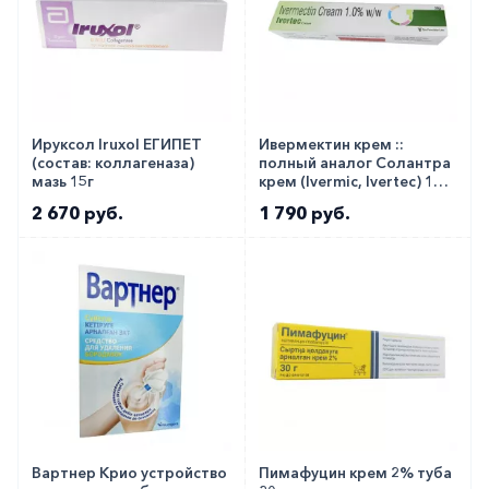
Ируксол Iruxol ЕГИПЕТ
Ивермектин крем ::
(состав: коллагеназа)
полный аналог Солантра
мазь 15г
крем (Ivermic, Ivertec) 1%
30г в тубе
2 670 руб.
1 790 руб.
Вартнер Крио устройство
Пимафуцин крем 2% туба