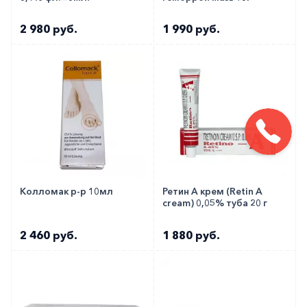
2 980 руб.
1 990 руб.
Колломак р-р 10мл
Ретин А крем (Retin A
cream) 0,05% туба 20 г
2 460 руб.
1 880 руб.