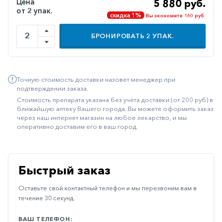
Цена
5 880 руб.
от 2 упак.
Иммуностимуляторы
скидка 1%
Вы экономите 160 руб.
Климактерические
БРОНИРОВАТЬ
2
УПАК.
Метаболизм
Минеральный
обмен
Точную стоимость доставки назовет менеджер при
подтверждении заказа.
Наружные
Стоимость препарата указана без учёта доставки (от 200 руб) в
средства
ближайшую аптеку Вашего города. Вы можете оформить заказ
через наш интернет магазин на любое лекарство, и мы
Неврологические
оперативно доставим его в ваш город.
Остеопороз
Офтальмология
Быстрый заказ
Паркинсон
Оставьте свой контактный телефон и мы перезвоним вам в
Противоаллергические
течение 30 секунд.
Противовирусные
ВАШ ТЕЛЕФОН: