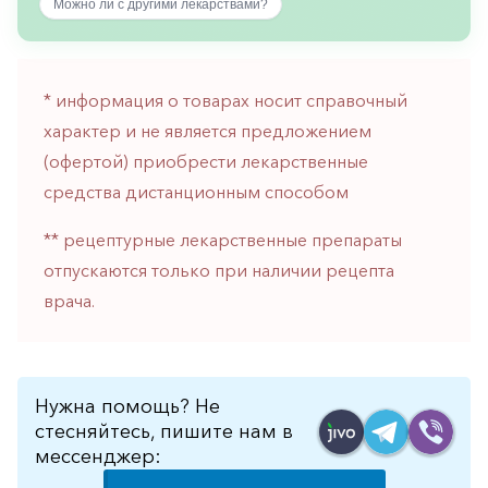
Можно ли с другими лекарствами?
горло-
нос
Хирургия
* информация о товарах носит справочный
Щитовидная
характер и не является предложением
железа
(офертой) приобрести лекарственные
средства дистанционным способом
** рецептурные лекарственные препараты
отпускаются только при наличии рецепта
врача.
Нужна помощь? Не
стесняйтесь, пишите нам в
мессенджер: