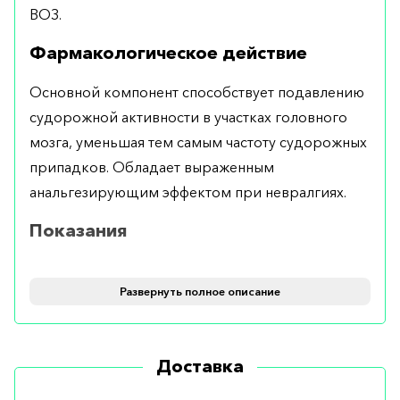
ВОЗ.
Фармакологическое действие
Основной компонент способствует подавлению
судорожной активности в участках головного
мозга, уменьшая тем самым частоту судорожных
припадков. Обладает выраженным
анальгезирующим эффектом при невралгиях.
Показания
Рекомендуется при частых эпилептических
Развернуть полное описание
приступах, миоклонических припадках, при
невралгии тройничного нерва.
Противопоказания
Доставка
Может применяться у пациентов старше шести