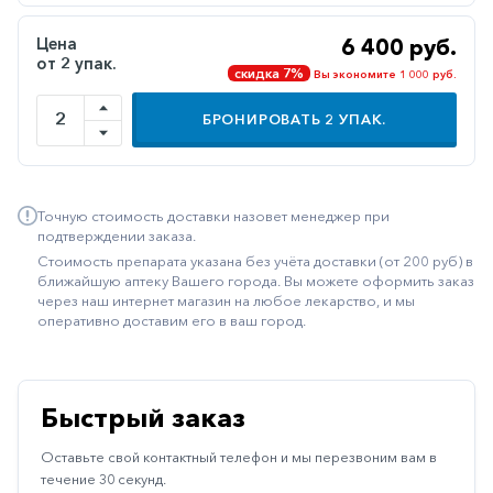
Иммуностимуляторы
Цена
6 400 руб.
от 2 упак.
Климактерические
скидка 7%
Вы экономите 1 000 руб.
Метаболизм
БРОНИРОВАТЬ
2
УПАК.
Минеральный
обмен
Наружные
Точную стоимость доставки назовет менеджер при
средства
подтверждении заказа.
Стоимость препарата указана без учёта доставки (от 200 руб) в
Неврологические
ближайшую аптеку Вашего города. Вы можете оформить заказ
через наш интернет магазин на любое лекарство, и мы
Остеопороз
оперативно доставим его в ваш город.
Офтальмология
Паркинсон
Быстрый заказ
Противоаллергические
Оставьте свой контактный телефон и мы перезвоним вам в
Противовирусные
течение 30 секунд.