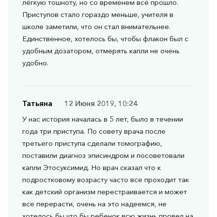
лёгкую тошноту, но со временем всё прошло.
Приступов стало гораздо меньше, учителя в
школе заметили, что он стал внимательнее.
Единственное, хотелось бы, чтобы флакон был с
удобным дозатором, отмерять капли не очень
удобно.
Татьяна
12 Июня 2019, 10:24
У нас история началась в 5 лет, было в течении
года три приступа. По совету врача после
третьего приступа сделали томографию,
поставили диагноз эписиндром и посоветовали
капли Этосуксимид. Но врач сказал что к
подростковому возрасту часто все проходит так
как детский организм перестраивается и может
все перерасти, очень на это надеемся, не
хотелось бы что бы ребенок всю жизнь провел на