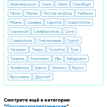
Новочеркасск
Омск
Орел
Оренбург
Применение длительное. Уменьшать дозировку
Пенза
Пермь
Ростов-на-Дону
Рыбинск
разрешается только в том случае, если
судорожные припадки не возникают в течение
Рязань
Самара
Саратов
Севастополь
нескольких лет.
Серпухов
Симферополь
Сочи
Медики о препарате
Ставрополь
Стерлитамак
Сургут
Как утверждают врачи, лекарство отлично
Таганрог
Тверь
Тольятти
Тула
предупреждает судорожные припадки у
Тюмень
Ульяновск
Уфа
Хабаровск
пациентов с эпилепсией и при этом действует
Челябинск
Шахты
Энгельс
Якутск
мягко, без негативных последствий.
Ярославль
Другой?
Аналоги
Петнидан (Этосуксимид) капсулы 250 мг №50
Смотрите ещё в категории
Петнидан Сафт (Petnidan Saft) сироп 250 мл
“
Противоэпилептические
”