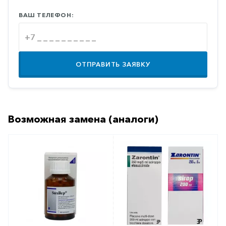
Противовоспалительные
ВАШ ТЕЛЕФОН:
Противогрибковые
Противоопухолевые
Противоподагрические
ОТПРАВИТЬ ЗАЯВКУ
Противорвотные
Противоэпилептические
Прочее
Возможная замена (аналоги)
Пульмонология
Сердечные
Сосудистые
Тромбозы
Урология
Ухо-