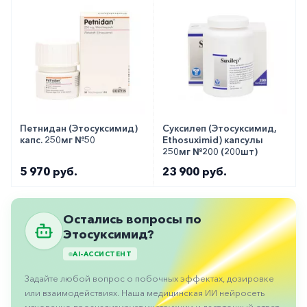
Петнидан (Этосуксимид)
Суксилеп (Этосуксимид,
капс. 250мг №50
Ethosuximid) капсулы
250мг №200 (200шт)
5 970 руб.
23 900 руб.
Остались вопросы по
Этосуксимид?
AI-АССИСТЕНТ
Задайте любой вопрос о побочных эффектах, дозировке
или взаимодействиях. Наша медицинская ИИ нейросеть