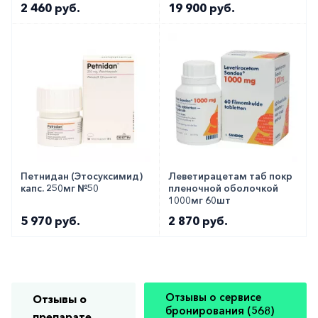
2 460 руб.
19 900 руб.
Петнидан (Этосуксимид)
Леветирацетам таб покр
капс. 250мг №50
пленочной оболочкой
1000мг 60шт
5 970 руб.
2 870 руб.
Отзывы о сервисе
Отзывы о
бронирования (568)
препарате