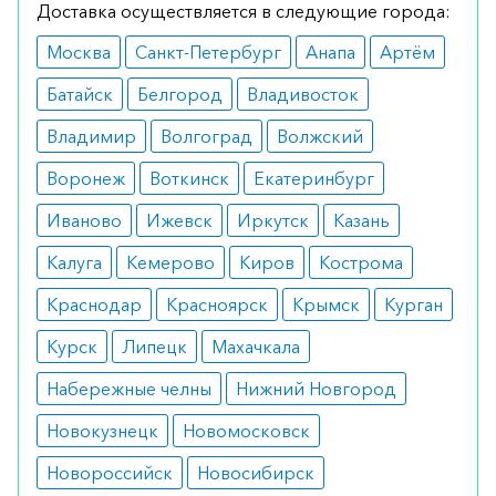
Доставка осуществляется в следующие города:
лет. Возможным ограничением является период
Москва
Санкт-Петербург
Анапа
Артём
лактации и почечная недостаточность.
Батайск
Белгород
Владивосток
Побочные эффекты
Владимир
Волгоград
Волжский
При правильно подобранной дозировке не
Воронеж
Воткинск
Екатеринбург
вызывает побочных эффектов. Указывать на
передозировку может выраженная головная
Иваново
Ижевск
Иркутск
Казань
боль и тошнота.
Калуга
Кемерово
Киров
Кострома
Режим дозирования
Краснодар
Красноярск
Крымск
Курган
Суточной дозировкой для взрослого пациента
Курск
Липецк
Махачкала
является 750-2000 мг в зависимости от массы
Набережные челны
Нижний Новгород
тела. Минимальной дозировкой для детей
Новокузнецк
Новомосковск
весом до 13 кг будет 250 мг.
Новороссийск
Новосибирск
Особые указания