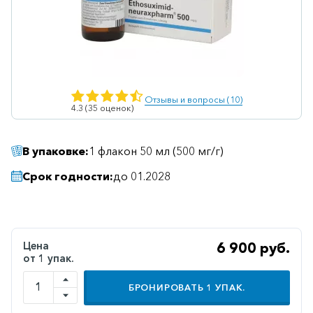
Ветеринарные
Витаминные
Гематологические
Гепатит
Отзывы и вопросы (10)
4.3 (35 оценок)
Гепатопротекторы
Гинекология
В упаковке:
1 флакон 50 мл (500 мг/г)
Гомеопатические
Срок годности:
до 01.2028
Гормональные
Дерматологические
Диабетические
Цена
6 900 руб.
от 1 упак.
Желудочно-
кишечные
БРОНИРОВАТЬ
1
УПАК.
Иммунодепрессанты