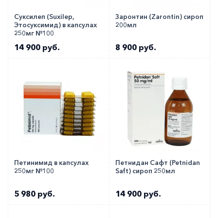
горло-
нос
Суксилеп (Suxilep,
Заронтин (Zarontin) сироп
Этосуксимид) в капсулах
200мл
250мг №100
Хирургия
14 900 руб.
8 900 руб.
Щитовидная
железа
Петинимид в капсулах
Петнидан Сафт (Petnidan
250мг №100
Saft) сироп 250мл
5 980 руб.
14 900 руб.