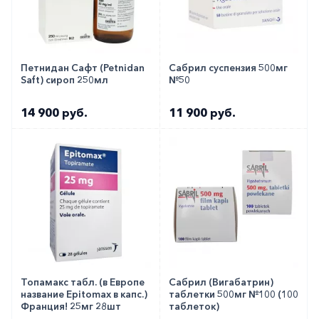
Вы можете заказать препарат с доставкой в
аптеку-партнёра в вашем городе. Для этого Вы
можете оформить бронирование на сайте или
заказать по телефону
8 800 301 52 86
(бесплатно
Петнидан Сафт (Petnidan
Сабрил суспензия 500мг
Saft) сироп 250мл
№50
с любого телефона по РФ)
14 900 руб.
11 900 руб.
Топамакс табл. (в Европе
Сабрил (Вигабатрин)
название Epitomax в капс.)
таблетки 500мг №100 (100
Франция! 25мг 28шт
таблеток)