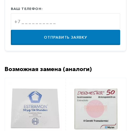
Противовоспалительные
ВАШ ТЕЛЕФОН:
Противогрибковые
Противоопухолевые
Противоподагрические
ОТПРАВИТЬ ЗАЯВКУ
Противорвотные
Противоэпилептические
Прочее
Возможная замена (аналоги)
Пульмонология
Сердечные
Сосудистые
Тромбозы
Урология
Ухо-