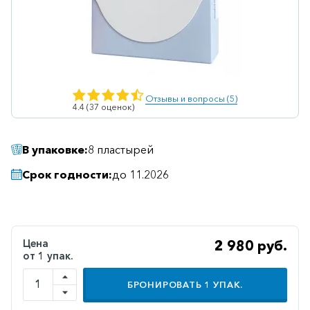
Ветеринарные
Витаминные
Гематологические
Гепатит
Отзывы и вопросы (5)
4.4 (37 оценок)
Гепатопротекторы
Гинекология
В упаковке:
8 пластырей
Гомеопатические
Срок годности:
до 11.2026
Гормональные
Дерматологические
Диабетические
Цена
2 980 руб.
от 1 упак.
Желудочно-
кишечные
БРОНИРОВАТЬ
1
УПАК.
Иммунодепрессанты