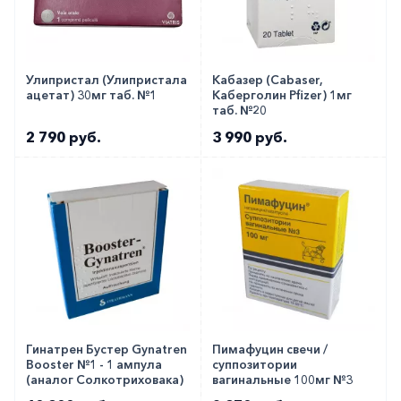
Улипристал (Улипристала
Кабазер (Cabaser,
ацетат) 30мг таб. №1
Каберголин Pfizer) 1мг
таб. №20
2 790 руб.
3 990 руб.
Гинатрен Бустер Gynatren
Пимафуцин свечи /
Booster №1 - 1 ампула
суппозитории
(аналог Солкотриховака)
вагинальные 100мг №3