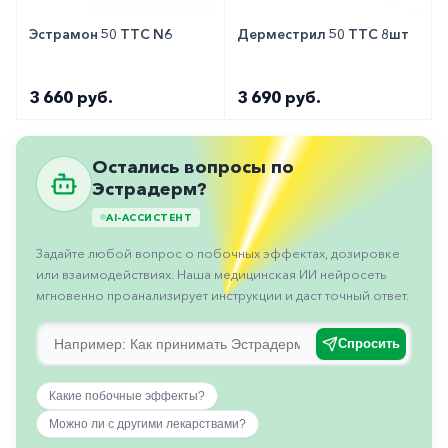
горло-
нос
Эстрамон 50 ТТС N6
Дерместрил 50 ТТС 8шт
Хирургия
3 660 руб.
3 690 руб.
Щитовидная
железа
Остались вопросы по
Эстрадерм?
AI-АССИСТЕНТ
Задайте любой вопрос о побочных эффектах, дозировке
или взаимодействиях. Наша медицинская ИИ нейросеть
мгновенно проанализирует инструкции и даст точный ответ.
Спросить
Какие побочные эффекты?
Можно ли с другими лекарствами?