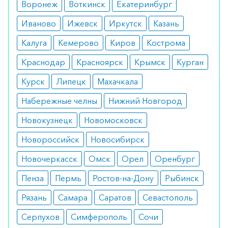
климактерические расстройства;
Воронеж
Воткинск
Екатеринбург
бесплодие.
Иваново
Ижевск
Иркутск
Казань
Противопоказания
Калуга
Кемерово
Киров
Кострома
рак молочной железы;
эндометриоз;
Краснодар
Красноярск
Крымск
Курган
патологические маточные кровотечения;
Курск
Липецк
Махачкала
тяжелые заболевания печени;
тромбофлебиты.
Набережные челны
Нижний Новгород
Побочные реакции
Новокузнецк
Новомосковск
болезненность молочных желез;
Новороссийск
Новосибирск
головная боль;
отеки.
Новочеркасск
Омск
Орел
Оренбург
Аналоги
Пенза
Пермь
Ростов-на-Дону
Рыбинск
Депонит 10 (Нитродерм) пластырь №15
Рязань
Самара
Саратов
Севастополь
Аналоги
Серпухов
Симферополь
Сочи