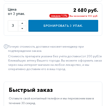
Иммуностимуляторы
Цена
2 680 руб.
от 3 упак.
Климактерические
скидка 10%
Вы экономите 900 руб.
Метаболизм
БРОНИРОВАТЬ
3
УПАК.
Минеральный
обмен
Наружные
Точную стоимость доставки назовет менеджер при
средства
подтверждении заказа.
Стоимость препарата указана без учёта доставки (от 200 руб) в
Неврологические
ближайшую аптеку Вашего города. Вы можете оформить заказ
через наш интернет магазин на любое лекарство, и мы
Остеопороз
оперативно доставим его в ваш город.
Офтальмология
Паркинсон
Быстрый заказ
Противоаллергические
Оставьте свой контактный телефон и мы перезвоним вам в
Противовирусные
течение 30 секунд.