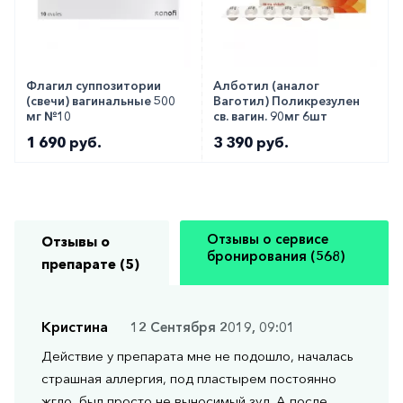
Флагил суппозитории
Алботил (аналог
(свечи) вагинальные 500
Ваготил) Поликрезулен
мг №10
св. вагин. 90мг 6шт
1 690 руб.
3 390 руб.
Отзывы о сервисе
Отзывы о
бронирования (568)
препарате (5)
Кристина
12 Сентября 2019, 09:01
Действие у препарата мне не подошло, началась
страшная аллергия, под пластырем постоянно
жгло, был просто не выносимый зуд. А после