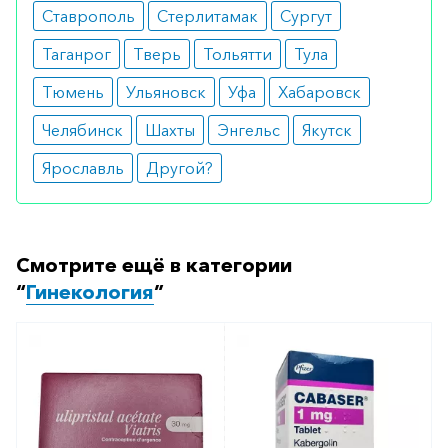
Ставрополь
Стерлитамак
Сургут
Эстрамон 50 ТТС N6
Дерместрил 50 ТТС 8шт
Таганрог
Тверь
Тольятти
Тула
Как оформить заказ?
Тюмень
Ульяновск
Уфа
Хабаровск
Вы можете заказать препарат с доставкой в
Челябинск
Шахты
Энгельс
Якутск
аптеку-партнёра в вашем городе. Для этого Вы
Ярославль
Другой?
можете оформить бронирование на сайте или
заказать по телефону
8 800 301 52 86
(бесплатно
с любого телефона по РФ)
Смотрите ещё в категории
“
Гинекология
”