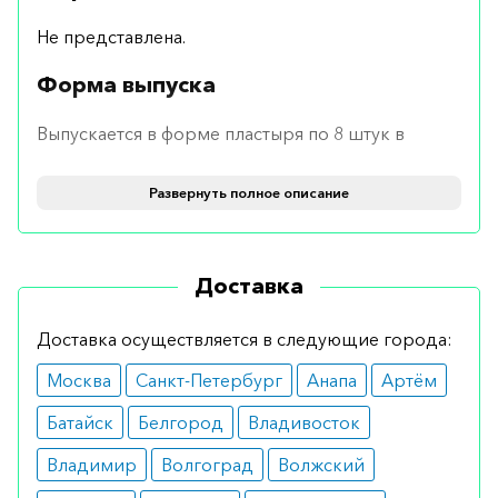
Не представлена.
Форма выпуска
Выпускается в форме пластыря по 8 штук в
упаковке.
Развернуть полное описание
Применение и дозировка
Пластырь накладывают на здоровый участок
Доставка
кожи в нижней части спины или на животе. Через
три-четыре дня пластырь меняют (т.е. используют
Доставка осуществляется в следующие города:
по две аппликации в неделю). Курс терапии –
Москва
Санкт-Петербург
Анапа
Артём
цикличный: 21 день лечения, 7 дней – перерыв.
Батайск
Белгород
Владивосток
Показания
Владимир
Волгоград
Волжский
аменорея;