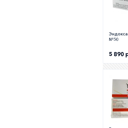
Эндоксан
№50
5 890 