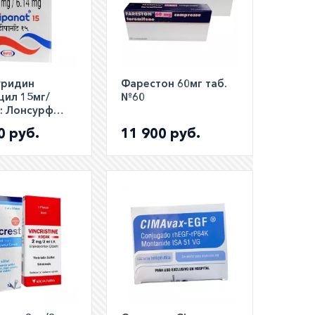
уридин
Фарестон 60мг таб.
цил 15мг/
№60
:: Лонсурф
аналог ::
0 руб.
11 900 руб.
t таб. №20