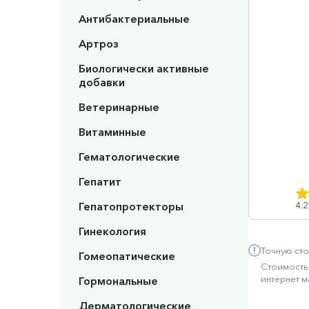
Антибактериальные
Артроз
Биологически активные
добавки
Ветеринарные
Витаминные
Гематологические
Гепатит
Гепатопротекторы
4.2
Гинекология
Точную сто
Гомеопатические
Стоимость 
интернет м
Гормональные
Дерматологические