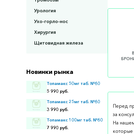
Урология
Ухо-горло-нос
Хирургия
Щитовидная железа
БРОНИ
Новинки рынка
Топамакс 50мг таб. №60
5 990 руб.
Топамакс 25мг таб. №60
Перед п
3 990 руб.
за консу
Топамакс 100мг таб. №60
На нашем
7 990 руб.
которые 