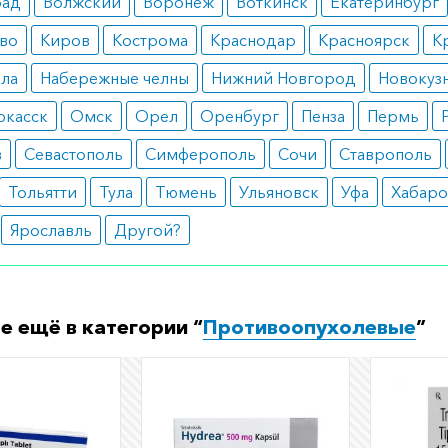
рад
Волжский
Воронеж
Воткинск
Екатеринбург
во
Киров
Кострома
Краснодар
Красноярск
К
ала
Набережные челны
Нижний Новгород
Новокуз
ркасск
Омск
Орел
Оренбург
Пенза
Пермь
в
Севастополь
Симферополь
Сочи
Ставрополь
Тольятти
Тула
Тюмень
Ульяновск
Уфа
Хабаро
Ярославль
Другой?
е ещё в категории “
Противоопухолевые
”