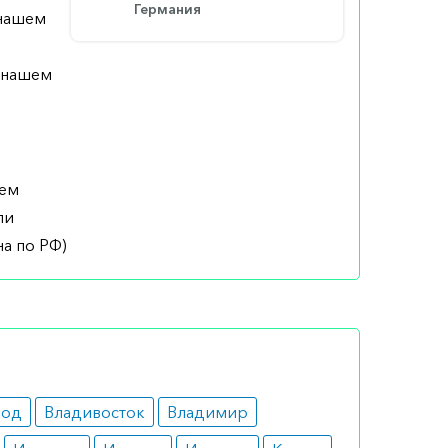
Германия
 нашем
а нашем
шем
ли
а по РФ)
род
Владивосток
Владимир