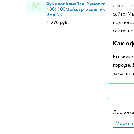
Хумалог КвикПен (Хумалог
лекарств
100) 100МЕ/мл р-р для п/к
сайте. М
3мл №5
подтверж
4 990 руб.
сайте, но
Как оф
Вы может
городе. 
заказать
Доставка
Москва