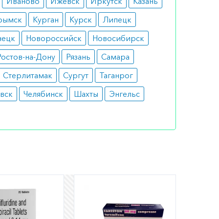
Иваново
Ижевск
Иркутск
Казань
рымск
Курган
Курск
Липецк
нецк
Новороссийск
Новосибирск
Ростов-на-Дону
Рязань
Самара
Стерлитамак
Сургут
Таганрог
вск
Челябинск
Шахты
Энгельс