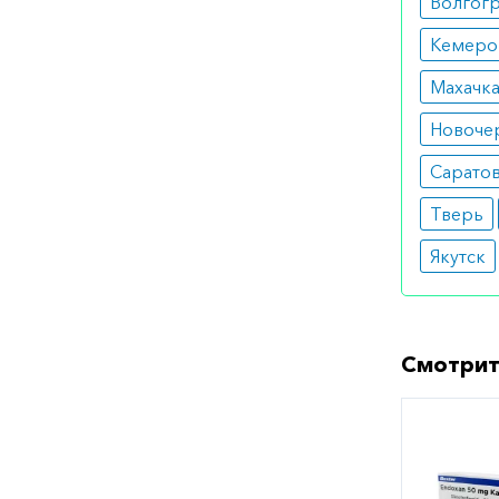
Волгог
Кемеро
Махачк
Новоче
Сарато
Тверь
Якутск
Смотрит