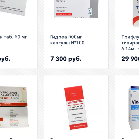
 таб. 50 мг
Гидреа 500мг
Трифл
капсулы №100
типира
6.14мг 
полный 
руб.
7 300 руб.
29 90
Tipana