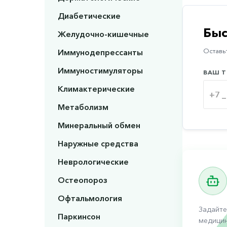
Диабетические
Быс
Желудочно-кишечные
Иммунодепрессанты
Оставьт
Иммуностимуляторы
ВАШ Т
Климактерические
Метаболизм
Минеральный обмен
Наружные средства
Неврологические
Остеопороз
Офтальмология
Задайте
Паркинсон
медицин