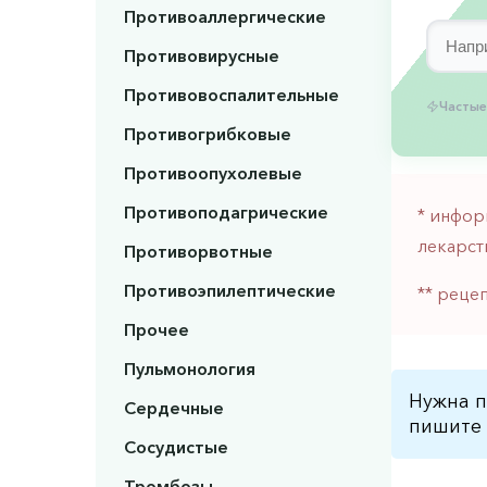
Противоаллергические
Противовирусные
Противовоспалительные
Частые
Противогрибковые
Противоопухолевые
Противоподагрические
* инфор
лекарст
Противорвотные
Противоэпилептические
** реце
Прочее
Пульмонология
Нужна п
Сердечные
пишите 
Сосудистые
Тромбозы