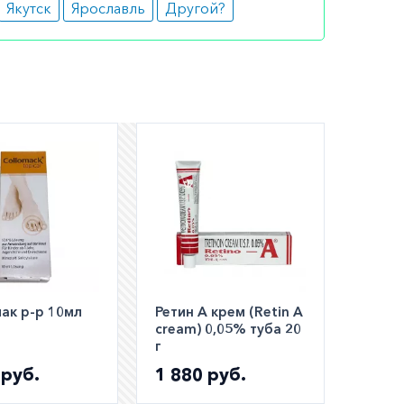
Якутск
Ярославль
Другой?
шем
ли
а по РФ)
ак р-р 10мл
Ретин А крем (Retin A
cream) 0,05% туба 20
г
 руб.
1 880 руб.