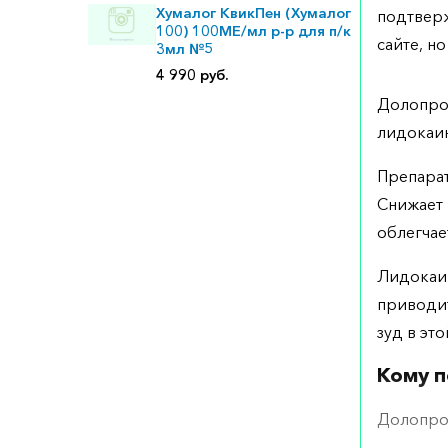
Хумалог КвикПен (Хумалог
подтверж
100) 100МЕ/мл р-р для п/к
сайте, но
3мл №5
4 990 руб.
Долопрок
лидокаи
Препарат
Снижает 
облегчае
Лидокаин
приводит
зуд в это
Кому п
Долопрок