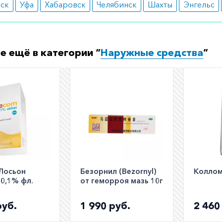
вск
Уфа
Хабаровск
Челябинск
Шахты
Энгельс
ормить заказ?
е заказать препарат с доставкой в аптеку-партнёра в ва
е ещё в категории “
Наружные средства
”
Для этого Вы можете оформить бронирование на сайте и
 по телефону
8 800 301 52 86
(бесплатно с любого телефон
Лосьон
Безорнил (Bezornyl)
Коллом
0,1% фл.
от геморроя мазь 10г
руб.
1 990 руб.
2 460