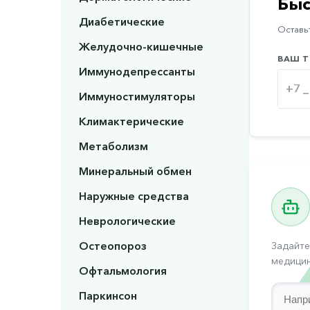
Быс
Диабетические
Оставьт
Желудочно-кишечные
ВАШ Т
Иммунодепрессанты
Иммуностимуляторы
Климактерические
Метаболизм
Минеральный обмен
Наружные средства
Неврологические
Остеопороз
Задайте
медицин
Офтальмология
Паркинсон