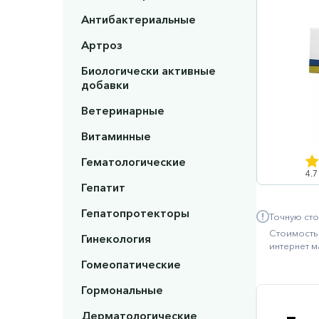
Антибактериальные
Артроз
Биологически активные
добавки
Ветеринарные
Витаминные
Гематологические
4.7
Гепатит
Гепатопротекторы
Точную сто
Стоимость 
Гинекология
интернет м
Гомеопатические
Гормональные
Дерматологические