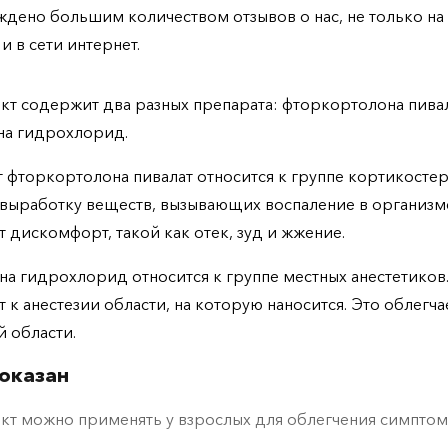
дено большим количеством отзывов о нас, не только н
 и в сети интернет.
т содержит два разных препарата: фторкортолона пивал
на гидрохлорид.
 фторкортолона пивалат относится к группе кортикосте
выработку веществ, вызывающих воспаление в организме
т дискомфорт, такой как отек, зуд и жжение.
а гидрохлорид относится к группе местных анестетиков.
 к анестезии области, на которую наносится. Это облегча
й области.
оказан
т можно применять у взрослых для облегчения симптом