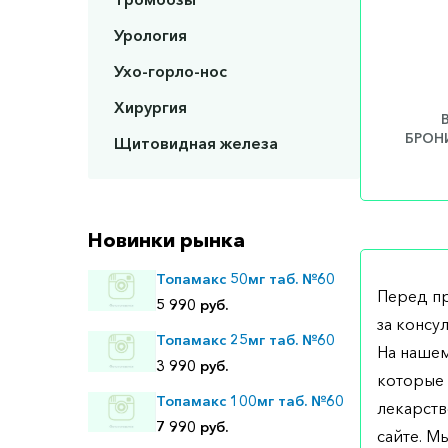
Урология
Ухо-горло-нос
Хирургия
БРОНИ
Щитовидная железа
Новинки рынка
Топамакс 50мг таб. №60
Перед п
5 990 руб.
за консу
Топамакс 25мг таб. №60
На нашем
3 990 руб.
которые 
Топамакс 100мг таб. №60
лекарств
7 990 руб.
сайте. М