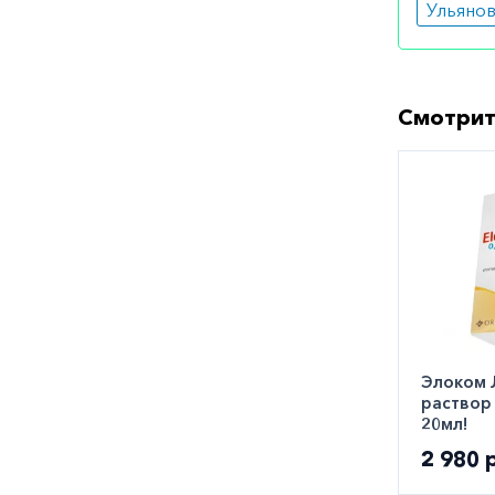
Ульяно
Как оф
Вы может
Смотрит
городе. 
заказать
Элоком 
раствор 
20мл!
2 980 