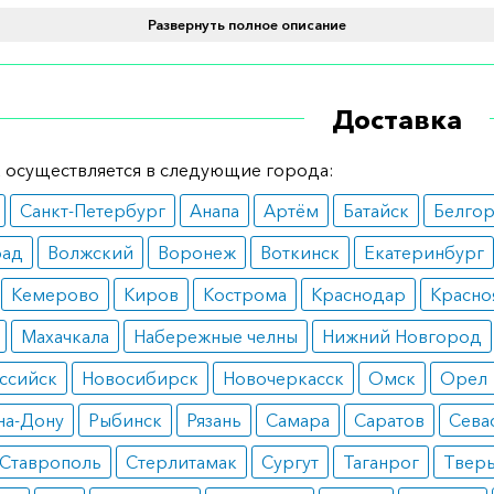
 узелковом расширении сосудов вокруг ануса (геморро
Развернуть полное описание
олевания);
 воспалении слизистой прямой кишки (неинфекционный п
 воспалении верхних слоев кожи вокруг ануса с признак
раснения, отека, зуда и сухости или подтекания (анальн
Доставка
ема).
вопоказания
 осуществляется в следующие города:
Санкт-Петербург
Анапа
Артём
Батайск
Белго
о использовать средство людям, у которых присутствую
рад
Волжский
Воронеж
Воткинск
Екатеринбург
ереносимость составляющих веществ;
ная инфекция вокруг ануса;
Кемерово
Киров
Кострома
Краснодар
Красно
ряная оспа.
Махачкала
Набережные челны
Нижний Новгород
пользовать
ссийск
Новосибирск
Новочеркасск
Омск
Орел
уется наносить дозу на кончике пальца два раза в день, 
на-Дону
Рыбинск
Рязань
Самара
Саратов
Сева
один раз вечером. В первые дни использования допускае
вое применение. Позже, после улучшения симптомов, час
Ставрополь
Стерлитамак
Сургут
Таганрог
Твер
но одного применения в день.