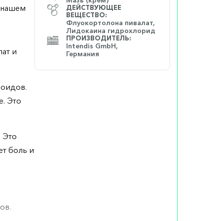
а нашем
ДЕЙСТВУЮЩЕЕ
ВЕЩЕСТВО:
Флуокортолона пивалат,
Лидокаина гидрохлорид
ПРОИЗВОДИТЕЛЬ:
Intendis GmbH,
ат и
Германия
роидов.
. Это
 Это
ет боль и
ов.