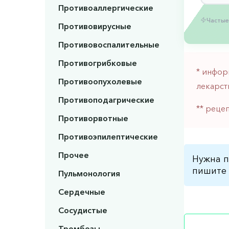
Противоаллергические
Частые
Противовирусные
Противовоспалительные
Противогрибковые
* инфор
Противоопухолевые
лекарст
Противоподагрические
** реце
Противорвотные
Противоэпилептические
Прочее
Нужна п
пишите 
Пульмонология
Сердечные
Сосудистые
Тромбозы