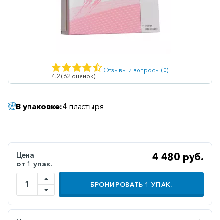
Ветеринарные
Витаминные
Гематологические
Гепатит
Отзывы и вопросы (0)
4.2 (62 оценок)
Гепатопротекторы
Гинекология
В упаковке:
4 пластыря
Гомеопатические
Гормональные
Дерматологические
Цена
4 480 руб.
от 1 упак.
Диабетические
БРОНИРОВАТЬ
1
УПАК.
Желудочно-
кишечные
Иммунодепрессанты