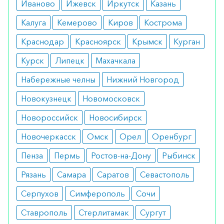
эстрогензависимые новообразования,
Иваново
Ижевск
Иркутск
Казань
неконтролируемое артериальное давление,
Калуга
Кемерово
Киров
Кострома
тромбозы в анамнезе, непрояснённые
Краснодар
Красноярск
Крымск
Курган
кровотечения из влагалища, беременность и
кормление грудью.
Курск
Липецк
Махачкала
Побочные эффекты
Набережные челны
Нижний Новгород
Новокузнецк
Новомосковск
Возможные побочные эффекты включают
кожные реакции на месте аппликации пластыря,
Новороссийск
Новосибирск
головную боль, тошноту, вздутие живота,
Новочеркасск
Омск
Орел
Оренбург
изменение массы тела, настроения и либидо.
Пенза
Пермь
Ростов-на-Дону
Рыбинск
Режим дозирования
Рязань
Самара
Саратов
Севастополь
Пластырь наклеивается на чистую, сухую и
Серпухов
Симферополь
Сочи
неповреждённую кожу (не на грудь или талию)
Ставрополь
Стерлитамак
Сургут
один раз в 7 дней.