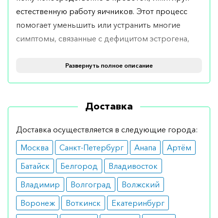
естественную работу яичников. Этот процесс
помогает уменьшить или устранить многие
симптомы, связанные с дефицитом эстрогена,
улучшая качество жизни женщины.
Развернуть полное описание
Показания
Препарат рекомендован для лечения
Доставка
постменопаузальных симптомов, связанных с
эстрогенной недостаточностью, профилактики
Доставка осуществляется в следующие города:
остеопороза у женщин после менопаузы, при
Москва
Санкт-Петербург
Анапа
Артём
которых риск переломов высок.
Батайск
Белгород
Владивосток
Противопоказания
Владимир
Волгоград
Волжский
Медикамент не рекомендована при наличии
Воронеж
Воткинск
Екатеринбург
или подозрении на рак груди,