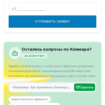
Противовоспалительные
Противогрибковые
Противоопухолевые
ОТПРАВИТЬ ЗАЯВКУ
Противоподагрические
Противорвотные
Противоэпилептические
Остались вопросы по Климара?
Прочее
AI-АССИСТЕНТ
Пульмонология
Задайте любой вопрос о побочных эффектах, дозировке
Сердечные
или взаимодействиях. Наша медицинская ИИ нейросеть
мгновенно проанализирует инструкции и даст точный ответ.
Сосудистые
Тромбозы
Спросить
Урология
Какие побочные эффекты?
Ухо-