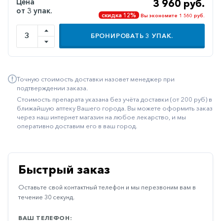
Цена
3 960 руб.
от 3 упак.
Иммуностимуляторы
скидка 12%
Вы экономите 1 560 руб.
Климактерические
БРОНИРОВАТЬ
3
УПАК.
Метаболизм
Минеральный
обмен
Точную стоимость доставки назовет менеджер при
подтверждении заказа.
Наружные
Стоимость препарата указана без учёта доставки (от 200 руб) в
средства
ближайшую аптеку Вашего города. Вы можете оформить заказ
через наш интернет магазин на любое лекарство, и мы
Неврологические
оперативно доставим его в ваш город.
Остеопороз
Офтальмология
Быстрый заказ
Паркинсон
Оставьте свой контактный телефон и мы перезвоним вам в
Противоаллергические
течение 30 секунд.
Противовирусные
ВАШ ТЕЛЕФОН: