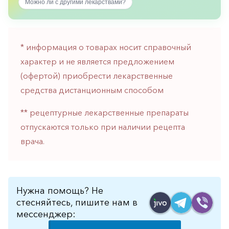
Можно ли с другими лекарствами?
горло-
нос
Хирургия
* информация о товарах носит справочный
Щитовидная
характер и не является предложением
железа
(офертой) приобрести лекарственные
средства дистанционным способом
** рецептурные лекарственные препараты
отпускаются только при наличии рецепта
врача.
Нужна помощь? Не
стесняйтесь, пишите нам в
мессенджер: