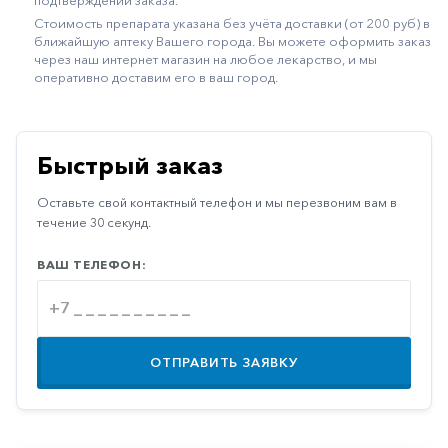
подтверждении заказа.
Иммуностимуляторы
Стоимость препарата указана без учёта доставки (от 200 руб) в
ближайшую аптеку Вашего города. Вы можете оформить заказ
Климактерические
через наш интернет магазин на любое лекарство, и мы
оперативно доставим его в ваш город.
Метаболизм
Минеральный
обмен
Быстрый заказ
Наружные
Оставьте свой контактный телефон и мы перезвоним вам в
средства
течение 30 секунд.
Неврологические
ВАШ ТЕЛЕФОН:
Остеопороз
Офтальмология
Паркинсон
ОТПРАВИТЬ ЗАЯВКУ
Противоаллергические
Противовирусные