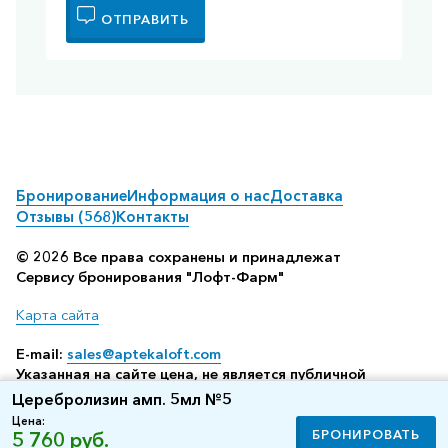
ОТПРАВИТЬ
Бронирование
Информация о нас
Доставка
Отзывы (568)
Контакты
© 2026 Все права сохранены и принадлежат
Сервису бронирования "Лофт-Фарм"
Карта сайта
E-mail:
sales@aptekaloft.com
Указанная на сайте цена, не является публичной
офертой, а всего лишь отображает среднюю стоимость
Церебролизин амп. 5мл №5
посредством бронирования в аптеке (по данным нашего
Цена:
сервиса резервирования)
БРОНИРОВАТЬ
5 760 руб.