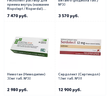
Рисполепт раствор для
Витанго (родиола таб.)
приема внутрь (название
№30
Rispolept / Risperdal)
1мг/1мл фл. 100мл!!!
7 470 руб.
3 570 руб.
Немотан (Нимодипин)
Сердолект (Сертиндол)
30мг таб. №30
12мг таб. №28
2 980 руб.
12 900 руб.