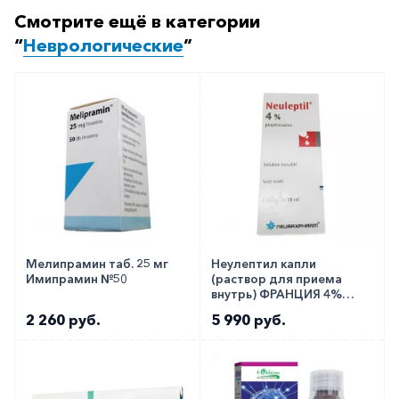
с любого телефона по РФ)
Смотрите ещё в категории
“
Неврологические
”
Мелипрамин таб. 25 мг
Неулептил капли
Имипрамин №50
(раствор для приема
внутрь) ФРАНЦИЯ 4%
30мл!!
2 260 руб.
5 990 руб.