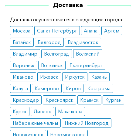
реабилитации после операций
Доставка
геморрагического типа на головном мозге и
СДВГ.
Доставка осуществляется в следующие города:
Москва
Санкт-Петербург
Анапа
Артём
Противопоказания
Батайск
Белгород
Владивосток
Строгими ограничениями являются:
Владимир
Волгоград
Волжский
индивидуальная непереносимость
компонентов препарата;
Воронеж
Воткинск
Екатеринбург
аллергические состояния;
выраженные изменения почек с
Иваново
Ижевск
Иркутск
Казань
нарушением фильтрационной функции;
беременность;
Калуга
Кемерово
Киров
Кострома
судорожное возбуждение.
Краснодар
Красноярск
Крымск
Курган
Как принимать
Курск
Липецк
Махачкала
Точная доза подбирается врачом
Набережные челны
Нижний Новгород
индивидуально для каждого больного.
Новокузнецк
Новомосковск
Концентрированный препарат можно вводить в