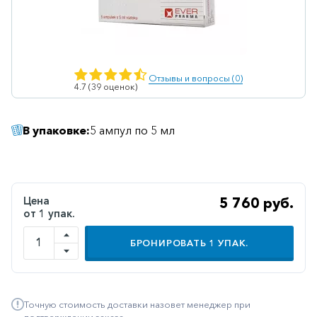
Ветеринарные
Витаминные
Гематологические
Отзывы и вопросы (0)
4.7 (39 оценок)
Гепатит
Гепатопротекторы
В упаковке:
5 ампул по 5 мл
Гинекология
Гомеопатические
Гормональные
Цена
5 760 руб.
от 1 упак.
Дерматологические
Диабетические
БРОНИРОВАТЬ
1
УПАК.
Желудочно-
кишечные
Точную стоимость доставки назовет менеджер при
Иммунодепрессанты