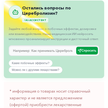
Противовоспалительные
Остались вопросы по
Противогрибковые
Церебролизин?
Противоопухолевые
AI-АССИСТЕНТ
Противоподагрические
Задайте любой вопрос о побочных эффектах, дозировке
или взаимодействиях. Наша медицинская ИИ нейросеть
Противорвотные
мгновенно проанализирует инструкции и даст точный ответ.
Противоэпилептические
Спросить
Прочее
Пульмонология
Какие побочные эффекты?
Можно ли с другими лекарствами?
Сердечные
Сосудистые
Тромбозы
* информация о товарах носит справочный
характер и не является предложением
Урология
(офертой) приобрести лекарственные
Ухо-