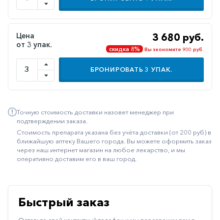
Иммуностимуляторы
Климактерические
Цена
3 680 руб.
от 3 упак.
Метаболизм
скидка 8%
Вы экономите 900 руб.
Минеральный
БРОНИРОВАТЬ
3
УПАК.
обмен
Наружные
средства
Точную стоимость доставки назовет менеджер при
Неврологические
подтверждении заказа.
Стоимость препарата указана без учёта доставки (от 200 руб) в
Остеопороз
ближайшую аптеку Вашего города. Вы можете оформить заказ
через наш интернет магазин на любое лекарство, и мы
Офтальмология
оперативно доставим его в ваш город.
Паркинсон
Противоаллергические
Быстрый заказ
Противовирусные