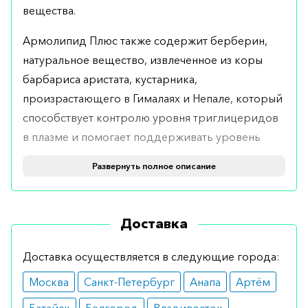
вещества.
Армолипид Плюс также содержит берберин,
натуральное вещество, извлеченное из коры
барбариса аристата, кустарника,
произрастающего в Гималаях и Непале, который
способствует контролю уровня триглицеридов
в плазме и помогает поддерживать уровень
холестерина в плазме.
Развернуть полное описание
Кому показан
Добавка показана к применению при наличии
Доставка
сердечно-сосудистых заболеваний, в частности
препарат используется для лечения высокого
Доставка осуществляется в следующие города:
уровня холестерина и высокого уровня
Москва
Санкт-Петербург
Анапа
Артём
триглицеридов природного происхождения,