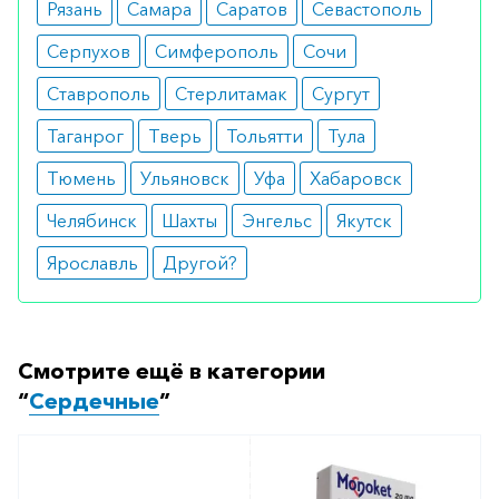
Рязань
Самара
Саратов
Севастополь
аптеку-партнёра в вашем городе. Для этого Вы
можете оформить бронирование на сайте или
Серпухов
Симферополь
Сочи
заказать по телефону
8 800 301 52 86
(бесплатно
Ставрополь
Стерлитамак
Сургут
с любого телефона по РФ)
Таганрог
Тверь
Тольятти
Тула
Тюмень
Ульяновск
Уфа
Хабаровск
Челябинск
Шахты
Энгельс
Якутск
Ярославль
Другой?
Смотрите ещё в категории
“
Сердечные
”