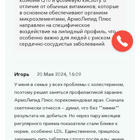
коэнзим Q10 и фолиевую кислоту. В
отличие от обычных витаминов, которые
в основном обеспечивают организм
микроэлементами, АрмоЛипид Плюс
направлен на специфическое
воздействие на липидный профиль, что
особенно важно для людей с риском
сердечно-сосудистых заболеваний.
Игорь
20 Мая 2024, 16:09
У меня в семье у всех проблемы с холестерином,
поэтому решил заняться профилактикой заранее.
АрмоЛипид Плюс порекомендовал врач. Сначала
скептически отнесся — думал, что без ""химии""
результата не добиться. Но через пару месяцев
регулярного приема показатели стали ближе к
норме, особенно LDL. Единственное, пришлось
запомнить пить таблетки строго после еды, иначе