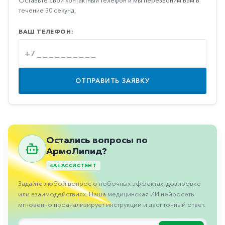
Оставьте свой контактный телефон и мы перезвоним вам в
Противовоспалительные
течение 30 секунд.
Противогрибковые
ВАШ ТЕЛЕФОН:
Противоопухолевые
Противоподагрические
Противорвотные
ОТПРАВИТЬ ЗАЯВКУ
Противоэпилептические
Прочее
Пульмонология
Остались вопросы по
Сердечные
АрмоЛипид?
AI-АССИСТЕНТ
Сосудистые
Задайте любой вопрос о побочных эффектах, дозировке
Тромбозы
или взаимодействиях. Наша медицинская ИИ нейросеть
Урология
мгновенно проанализирует инструкции и даст точный ответ.
Ухо-