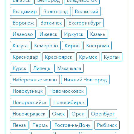
Батайск
Белгород
Владивосток
который содержит красный дрожжевой рис,
фолиевую кислоту, коэнзим Q10, барбарис,
Владимир
Волгоград
Волжский
аристат и астаксантин. Все эти ингредиенты
Воронеж
Воткинск
Екатеринбург
создают команду для борьбы с
Иваново
Ижевск
Иркутск
Казань
гиперхолестеринемией.
Калуга
Кемерово
Киров
Кострома
Противопоказания
Краснодар
Красноярск
Крымск
Курган
Нельзя использовать продукт при наличии
Курск
Липецк
Махачкала
непереносимости составляющих веществ.
Набережные челны
Нижний Новгород
Как принимать
Новокузнецк
Новомосковск
Если иное не назначено врачом, Армолипид
Новороссийск
Новосибирск
Плюс принимается по одной таблетке в сутки.
Новочеркасск
Омск
Орел
Оренбург
Как оформить заказ?
Пенза
Пермь
Ростов-на-Дону
Рыбинск
Вы можете заказать препарат с доставкой в