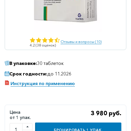
Ветеринарные
Витаминные
Гематологические
Гепатит
Отзывы и вопросы (10)
4.2 (38 оценок)
Гепатопротекторы
Гинекология
В упаковке:
30 таблеток
Гомеопатические
Срок годности:
до 11.2026
Гормональные
Инструкция по применению
Дерматологические
Диабетические
Желудочно-
Цена
3 980 руб.
кишечные
от 1 упак.
Иммунодепрессанты
БРОНИРОВАТЬ
1
УПАК.