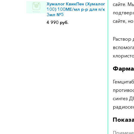
Хумалог КвикПен (Хумалог
сайте. М
100) 100МЕ/мл р-р для п/к
подтверж
3мл №5
сайте, но
4 990 руб.
Раствор 
вспомога
хлористо
Фарма
Гемцитаб
противо
синтез Д
радиосе
Показ
Примене