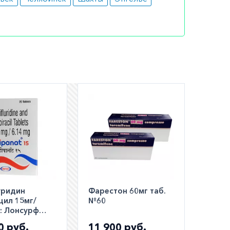
 больным
работе
обочные
уридин
Фарестон 60мг таб.
цил 15мг/
№60
:: Лонсурф
аналог ::
0 руб.
11 900 руб.
t таб. №20