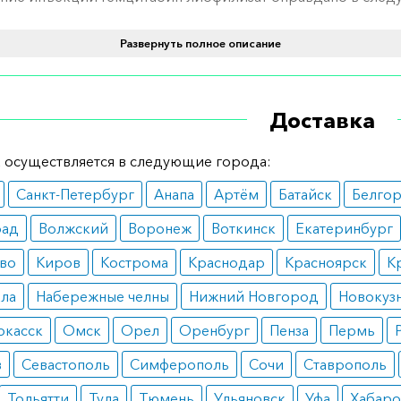
Развернуть полное описание
езектабельный рак молочной железы;
ологическое поражение легкого;
телиальный рак яичников;
ология шейки матки;
Доставка
 поджелудочной железы.
 осуществляется в следующие города:
епарат может назначаться при местнораспространенной
льной онкологии.
Санкт-Петербург
Анапа
Артём
Батайск
Белго
вопоказания
рад
Волжский
Воронеж
Воткинск
Екатеринбург
во
Киров
Кострома
Краснодар
Красноярск
К
ротивопоказаний к лечению с помощью препарата можн
:
ала
Набережные челны
Нижний Новгород
Новокуз
ивидуальную непереносимость какого-то из компонент
ркасск
Омск
Орел
Оренбург
Пенза
Пермь
арства;
в
раст пациента менее 18 лет;
Севастополь
Симферополь
Сочи
Ставрополь
еменность;
Тольятти
Тула
Тюмень
Ульяновск
Уфа
Хабаро
дное вскармливание.