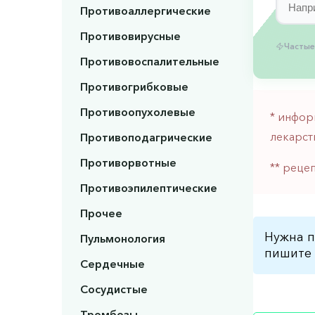
Противоаллергические
Противовирусные
Частые
Противовоспалительные
Противогрибковые
Противоопухолевые
* инфор
лекарст
Противоподагрические
Противорвотные
** реце
Противоэпилептические
Прочее
Нужна п
Пульмонология
пишите 
Сердечные
Сосудистые
Тромбозы