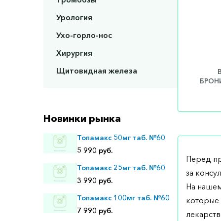
Урология
Ухо-горло-нос
Хирургия
Щитовидная железа
БРОНИ
Новинки рынка
Топамакс 50мг таб. №60
5 990 руб.
Перед п
Топамакс 25мг таб. №60
за консу
3 990 руб.
На нашем
Топамакс 100мг таб. №60
которые 
7 990 руб.
лекарств