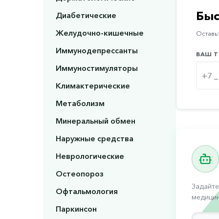
Быс
Диабетические
Желудочно-кишечные
Оставьт
Иммунодепрессанты
ВАШ Т
Иммуностимуляторы
Климактерические
Метаболизм
Минеральный обмен
Наружные средства
Неврологические
Остеопороз
Задайте
Офтальмология
медицин
Паркинсон