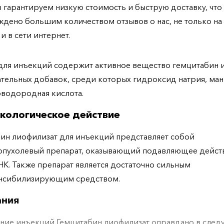
ы гарантируем низкую стоимость и быструю доставку, что
дено большим количеством отзывов о нас, не только н
 и в сети интернет.
для инъекций содержит активное вещество гемцитабин 
тельных добавок, среди которых гидроксид натрия, ман
водородная кислота.
кологическое действие
ин лиофилизат для инъекций представляет собой
опухолевый препарат, оказывающий подавляющее дейст
НК. Также препарат является достаточно сильным
нсибилизирующим средством.
ания
ние инъекций Гемцитабин лиофилизат оправдано в сле