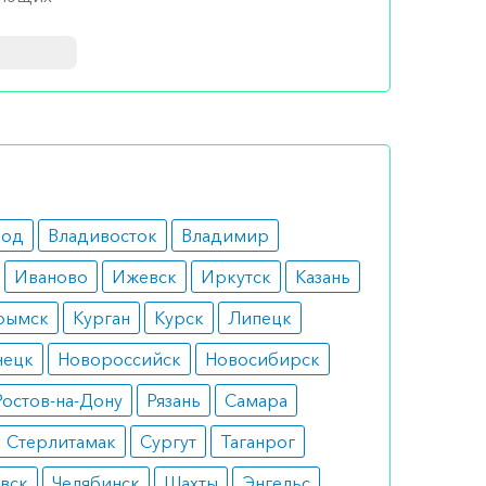
род
Владивосток
Владимир
Иваново
Ижевск
Иркутск
Казань
рымск
Курган
Курск
Липецк
о
нецк
Новороссийск
Новосибирск
ов
Ростов-на-Дону
Рязань
Самара
Стерлитамак
Сургут
Таганрог
вск
Челябинск
Шахты
Энгельс