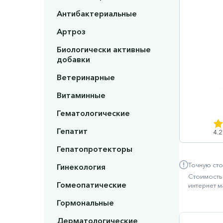
Антибактериальные
Артроз
Биологически активные
добавки
Ветеринарные
Витаминные
Гематологические
Гепатит
4.2
Гепатопротекторы
Точную сто
Гинекология
Стоимость 
Гомеопатические
интернет м
Гормональные
Дерматологические