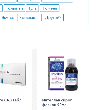
ь
Тольятти
Тула
Тюмень
Якутск
Ярославль
Другой?
е (В6) табл.
Интеллан сироп
флакон 90мл