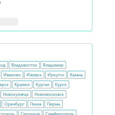
и
род
Владивосток
Владимир
 одной
Иваново
Ижевск
Иркутск
Казань
ярск
Крымск
Курган
Курск
Новокузнецк
Новомосковск
шем
Оренбург
Пенза
Пермь
ли
а по РФ)
стополь
Серпухов
Симферополь