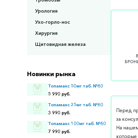
Урология
Ухо-горло-нос
Хирургия
Щитовидная железа
БРОНИ
Новинки рынка
Топамакс 50мг таб. №60
5 990 руб.
Топамакс 25мг таб. №60
Перед п
3 990 руб.
за консу
Топамакс 100мг таб. №60
На нашем
7 990 руб.
которые 