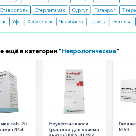
Ставрополь
Стерлитамак
Сургут
Таганрог
Твер
вск
Уфа
Хабаровск
Челябинск
Шахты
Энгельс
е ещё в категории “
Неврологические
”
мин таб. 25
Неулептил капли
Гамалат
рамин №50
(раствор для приема
№60
внутрь) ФРАНЦИЯ 4%