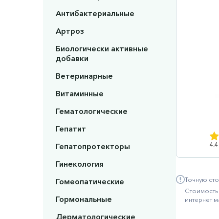
Антибактериальные
Артроз
Биологически активные
добавки
Ветеринарные
Витаминные
Гематологические
Гепатит
4.4
Гепатопротекторы
Гинекология
Точную сто
Гомеопатические
Стоимость 
Гормональные
интернет м
Дерматологические