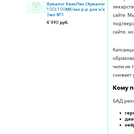
Хумалог КвикПен (Хумалог
лекарств
100) 100МЕ/мл р-р для п/к
3мл №5
сайте. М
4 990 руб.
подтверж
сайте, но
Капсаици
образова
чили не 
снижает 
Кому п
БАД реко
гер
диа
ней