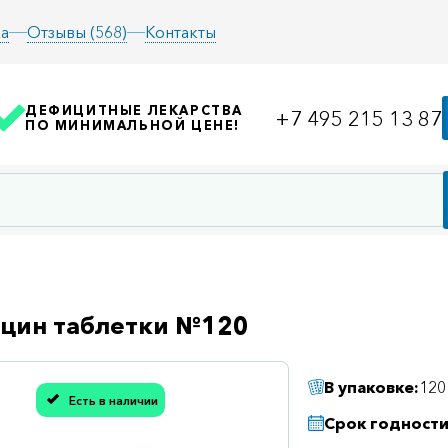
а
Отзывы (568)
Контакты
ДЕФИЦИТНЫЕ ЛЕКАРСТВА
+7 495 215 13 87
ПО МИНИМАЛЬНОЙ ЦЕНЕ!
цин таблетки №120
В упаковке:
120
Есть в наличии
асибо, мы учли Вашу оценку!
Срок годности