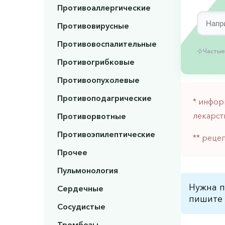
Противоаллергические
Противовирусные
Противовоспалительные
Частые
Противогрибковые
Противоопухолевые
Противоподагрические
* инфор
лекарст
Противорвотные
Противоэпилептические
** реце
Прочее
Пульмонология
Нужна п
Сердечные
пишите 
Сосудистые
Тромбозы