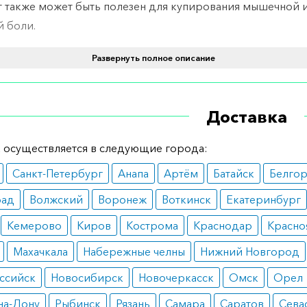
 также может быть полезен для купирования мышечной 
й боли.
вопоказания
Развернуть полное описание
спользовать добавку при наличии непереносимости его
ющих веществ, а также людям с нарушениями работы
Доставка
ительной системы.
 осуществляется в следующие города:
инимать
Санкт-Петербург
Анапа
Артём
Батайск
Белго
е не предписано врачом, принимать Капсаицин нужно по
рад
Волжский
Воронеж
Воткинск
Екатеринбург
 трижды в сутки.
Кемерово
Киров
Кострома
Краснодар
Красно
ормить заказ?
Махачкала
Набережные челны
Нижний Новгород
е заказать препарат с доставкой в аптеку-партнёра в ва
ссийск
Новосибирск
Новочеркасск
Омск
Орел
Для этого Вы можете оформить бронирование на сайте и
 по телефону
8 800 301 52 86
(бесплатно с любого телефон
на-Дону
Рыбинск
Рязань
Самара
Саратов
Сева