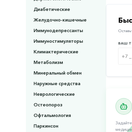
Диабетические
Быс
Желудочно-кишечные
Иммунодепрессанты
Оставьт
Иммуностимуляторы
ВАШ Т
Климактерические
Метаболизм
Минеральный обмен
Наружные средства
Неврологические
Остеопороз
Офтальмология
Задайте
Паркинсон
медицин