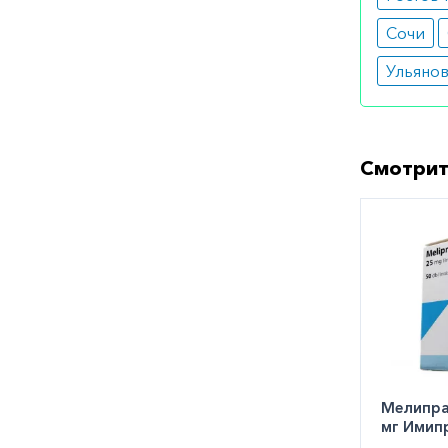
Сочи
Ульяно
Смотрит
Мелипра
мг Имип